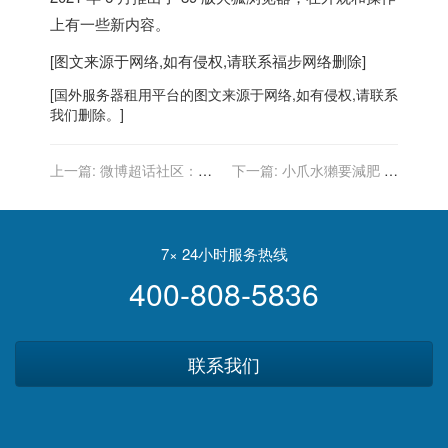
上有一些新内容。
[图文来源于网络,如有侵权,请联系
福步
网络删除]
[
国外服务器
租用平台的图文来源于网络,如有侵权,请联系
我们删除。]
上一篇:
微博超话社区：下
下一篇:
小爪水獺要減肥 動
线明星超话“积分助力”机
物園把肉多蛤蠣換成蜆
制，后续将根据活跃度展示
7× 24小时服务热线
400-808-5836
联系我们