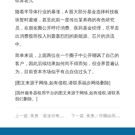
随着半导体行业的暴涨，A 股大部分基金选择科技板
块暂时避难，甚至此前一度传出某券商的有色研究
员，在朋友圈公开呼吁消费、医药基金经理，尽早卖
出消费股而投入到轰轰烈烈的新能源、芯片的洪流
中。
简单来说，上面两位在一个圈子中公开嘲讽了自己的
客户，因此后续结果如何尚不得而知，但业界普遍认
为，目前资本市场似乎有点自信过头了。
[图文来源于网络,如有侵权,请联系
福步
网络删除]
[
国外服务器
租用平台的图文来源于网络,如有侵权,请联系
我们删除。]
上一篇:
東奧「最迷你奪牌
下一篇:
東奧／拜爾絲再度
國」抱2獎牌 銀牌得主：運
退賽 放棄自由體操單項比賽
動只是興趣