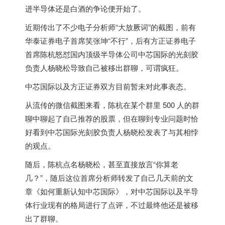
进半导体还是白酒的争论便开始了。
近期传出了不少电子分析师“大放厥词”的截图，前有
华泰证券电子首席笑张坤“不行”，后有方正证券电子
首席陈杭怒怼国内顶级半导体公司中芯国际的光刻胶
负责人杨晓松导致自己被移出群聊，可谓疯狂。
中芯国际以及方正证券双方目前暂未对此事表态。
从流传的微信截图来看，陈杭在某个群里 500 人的群
聊中聊起了自己推荐的股票，但在聊到专业问题时恰
好看到中芯国际光刻胶负责人杨晓松发表了与其相悖
的观点。
随后，陈杭点名杨晓松，甚至直接放言“你算老
几？”，随后这位首席分析师转发了自己几天前的文
章《如何重新认知中芯国际》，对中芯国际以及半导
体行业现有的格局进行了点评，不过最终他还是被移
出了群聊。