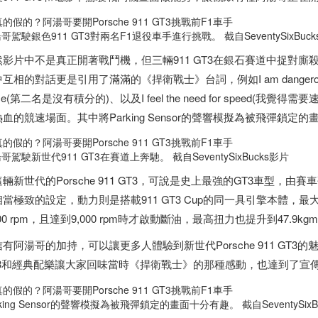
哥駕駛銀色911 GT3對兩名F1退役車手進行挑戰。 截自SeventySixBuc
然影片中不是真正開著戰鬥機，但三輛911 GT3在銀石賽道中捉對
互相的對話更是引用了滿滿的《捍衛戰士》台詞，例如I am dangerous(我很危險)、
ace(第二名是沒有積分的)、以及I feel the need for speed(
血的競速場面。其中將Parking Sensor的聲響模擬為被飛彈鎖定
哥駕駛新世代911 GT3在賽道上奔馳。 截自SeventySixBucks影片
輛新世代的Porsche 911 GT3，可說是史上最強的GT3車型
相當極致的設定，動力則是搭載911 GT3 Cup的同一具引擎本體，最
400 rpm，且達到9,000 rpm時才啟動斷油，最高扭力也提升到47.9kg
有阿湯哥的加持，可以讓更多人體驗到新世代Porsche 911 GT3的魅
T3和經典配樂讓大家回味當時《捍衛戰士》的那種感動，也達到了宣
rking Sensor的聲響模擬為被飛彈鎖定的畫面十分有趣。 截自SeventySixB