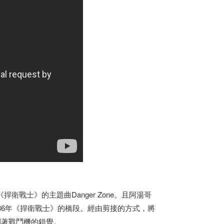
戰士》的主題曲Danger Zone。且阿湯哥
在致敬1986年《捍衛戰士》的橋段。經由剪接的方式，將
開著戰鬥機的錯覺。