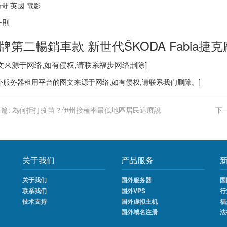
哥 英國 電影
一則
牌第二暢銷車款 新世代ŠKODA Fabia
捷克
图文来源于网络,如有侵权,请联系
福步
网络删除]
外服务器
租用平台的图文来源于网络,如有侵权,请联系我们删除。]
篇:
為何拒打疫苗？伊州接種率最低地區居民這麼說
下一
关于我们
产品服务
关于我们
国外服务器
国
联系我们
国外VPS
行
技术支持
国外虚拟主机
福
国外域名注册
法