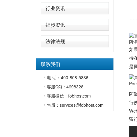
行业资讯
福步资讯
法律法规
阿湯
如
待在
联系我们
是
电 话：400-808-5836
Por
客服QQ：4698328
阿
客服微信：fobhostcom
行俠
售后：services@fobhost.com
We
獨