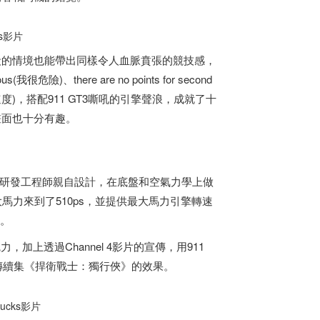
ks影片
廝殺的情境也能帶出同樣令人血脈賁張的競技感，
there are no points for second
我覺得需要速度)，搭配911 GT3嘶吼的引擎聲浪，成就了十
的畫面也十分有趣。
，由賽車研發工程師親自設計，在底盤和空氣力學上做
大馬力來到了510ps，並提供最大馬力引擎轉速
m。
力，加上透過Channel 4影片的宣傳，用911
傳續集《捍衛戰士：獨行俠》的效果。
ucks影片