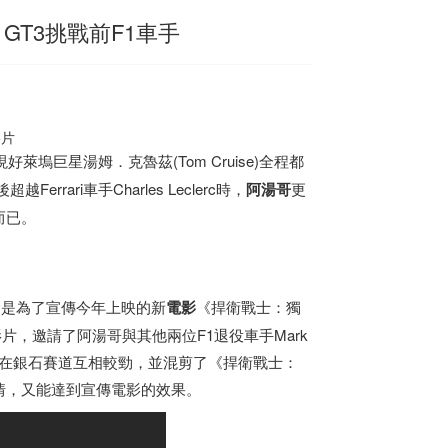
1 GT3挑戰前F1車手
影片
塢巨星湯姆．克魯茲(Tom Cruise)全程都
Ferrari車手Charles Leclerc時，
阿湯哥
更
而已。
會是為了宣傳今年上映的新
電影
《捍衛戰士：獨
了一支影片，邀請了阿湯哥與其他兩位F1退役車手Mark
 911 GT3在銀石賽道互相較勁，並混剪了《捍衛戰士：
情，又能達到宣傳電影的效果。