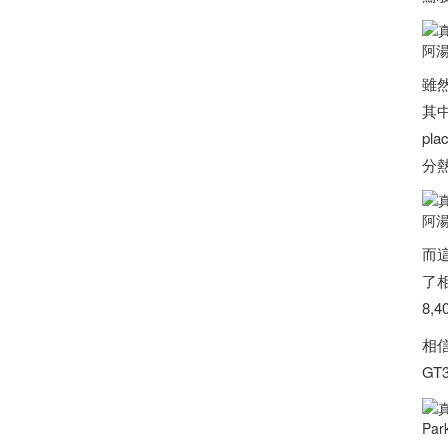
阿湯
雖
其中
pl
分熱
阿湯
而這
了
8,
相信
G
Pa