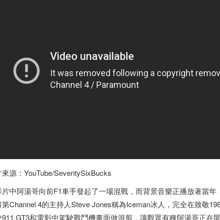
來源：YouTube/SeventySixBucks
影片中阿湯哥向前F1車手發起了一場混戰，而背景音樂正播放著當年《捍衛
第Channel 4的主持人Steve Jones稱為Iceman冰人，完全
駛911 GT3和電影中駕駛戰鬥機畫面做混剪，讓觀眾有種阿湯哥正在