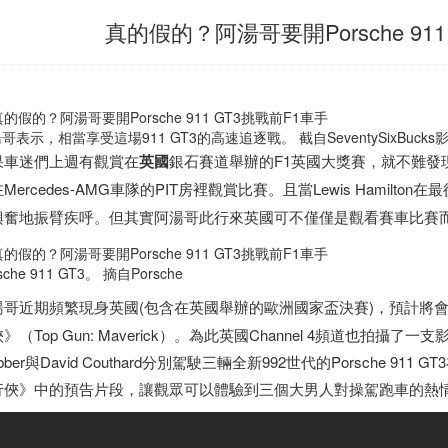
真的假的？阿湯哥要開Porsche 91
哥表示，相當享受這場911 GT3的高速追逐戰。 截自SeventySixBucks
果車迷們上週有觀賞在
英國
銀石賽道舉辦的F1英國大獎賽，就不難發現好萊
Mercedes-AMG車隊的PIT房裡觀賞比賽。且當Lewis Hamilton在最後超越
興奮地振臂疾呼。但其實阿湯哥此行來英國可不僅僅是觀看賽車比賽
sche 911 GT3。 摘自Porsche
湯哥近期頻繁現身英國(包含在英國舉辦的歐洲國家盃決賽)，預計將
》（Top Gun: Maverick）。為此英國Channel 4頻道也拍攝
bber與David Couthard分別駕駛三輛全新992世代的Porsche
行俠》中的預告片段，讓觀眾可以體驗到三個大男人對操駕跑車的熱