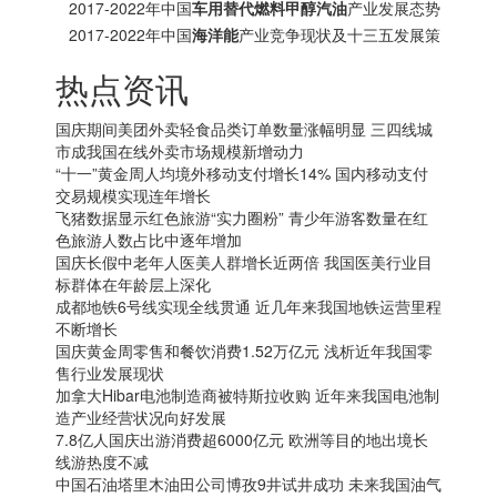
分析报告
2017-2022年中国
车用替代燃料甲醇汽油
产业发展态势
及十三五投资方向分析报告
2017-2022年中国
海洋能
产业竞争现状及十三五发展策
略研究报告
热点资讯
国庆期间美团外卖轻食品类订单数量涨幅明显 三四线城
市成我国在线外卖市场规模新增动力
“十一”黄金周人均境外移动支付增长14% 国内移动支付
交易规模实现连年增长
飞猪数据显示红色旅游“实力圈粉” 青少年游客数量在红
色旅游人数占比中逐年增加
国庆长假中老年人医美人群增长近两倍 我国医美行业目
标群体在年龄层上深化
成都地铁6号线实现全线贯通 近几年来我国地铁运营里程
不断增长
国庆黄金周零售和餐饮消费1.52万亿元 浅析近年我国零
售行业发展现状
加拿大
Hibar电池制造商被特斯拉收购 近年来我国电池制
造产业经营状况向好发展
7.8亿人国庆出游消费超6000亿元 欧洲等目的地出境长
线游热度不减
中国石油塔里木油田公司博孜9井试井成功 未来我国油气