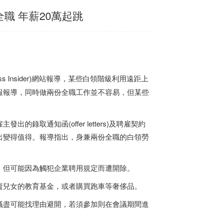
職 年薪20萬起跳
s Insider)網站報導，某些白領階級利用遠距上
報報導，同時做兩份全職工作並不容易，但某些
取通知函(offer letters)及聘雇契約
出變得值得。報導指出，身兼兩份全職的白領勞
，但可能因為觸犯企業聘用規定而遭開除。
資兒女的教育基金，或者購買跑車等奢侈品。
議盡可能找理由避開，若須參加則在會議期間進