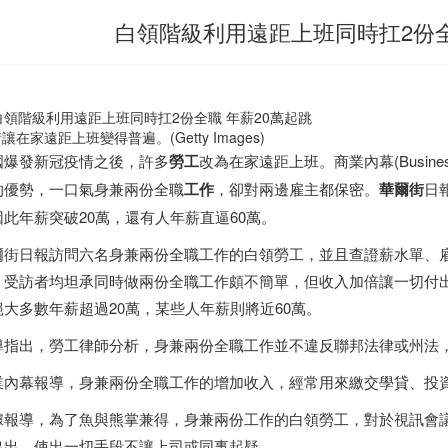
白領階級利用遠距上班同時扛2份全
讓在家遠距上班變得普遍。(Getty Images)
國爆發新冠疫情之後，許多
勞工
改為在家遠距上班。商業內幕(Busines
的優勢，一口氣身兼兩份全職
工作
，卻對兩邊雇主都保密。
華爾街
日
因此年薪突破20萬，還有人年薪直逼60萬。
街日報訪問六名身兼兩份全職工作的白領勞工，並且查證薪水單、雇主發出的錄
。受訪者均坦承同時做兩份全職工作頗不簡單，但收入加倍讓一切付
絕大多數年薪超過20萬，某些人年薪則將近60萬。
導指出，勞工律師分析，身兼兩份全職工作並不違反聯邦法律或州法
業內幕報導，身兼兩份全職工作的增加收入，經常用來繳交學貸、投
據報導，為了魚與熊掌兼得，身兼兩份工作的白領勞工，對於視訊會
出出，使出一切手段不讓上司或同事起疑。