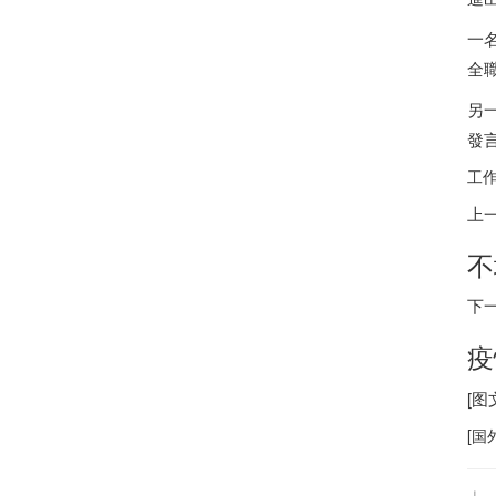
一
全
另
發
工作
上
不
下
疫
[
[
国