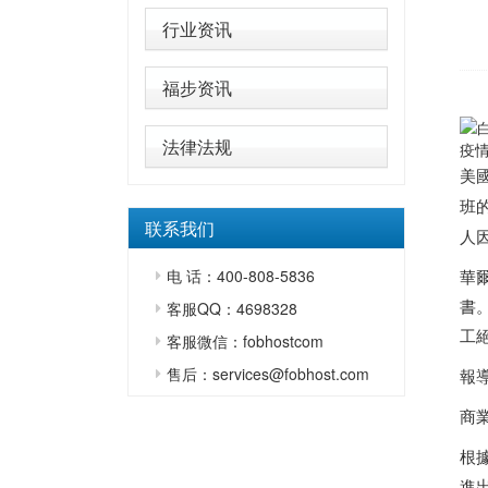
行业资讯
福步资讯
法律法规
疫情
美
班
联系我们
人
电 话：400-808-5836
華爾
書
客服QQ：4698328
工
客服微信：fobhostcom
售后：services@fobhost.com
報
商
根
進