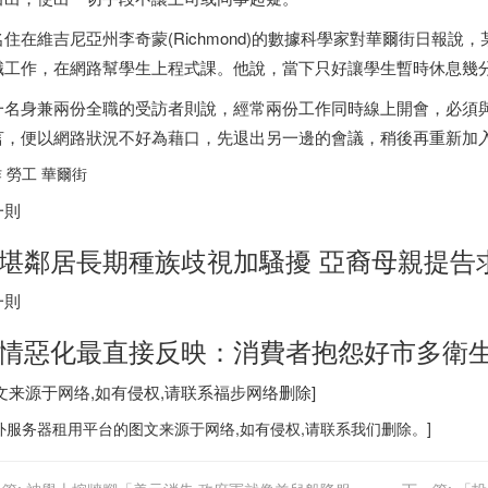
名住在維吉尼亞州李奇蒙(Richmond)的數據科學家對華爾街日報
職工作，在網路幫學生上程式課。他說，當下只好讓學生暫時休息幾
一名身兼兩份全職的受訪者則說，經常兩份工作同時線上開會，必須
言，便以網路狀況不好為藉口，先退出另一邊的會議，稍後再重新加
 勞工 華爾街
一則
堪鄰居長期種族歧視加騷擾 亞裔母親提告求
一則
情惡化最直接反映：消費者抱怨好市多衛
图文来源于网络,如有侵权,请联系
福步
网络删除]
外服务器
租用平台的图文来源于网络,如有侵权,请联系我们删除。]