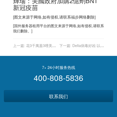
輝瑞：美國政府加購2億劑BNT
新冠疫苗
[图文来源于网络,如有侵权,请联系
福步
网络删除]
[
国外服务器
租用平台的图文来源于网络,如有侵权,请联系
我们删除。]
上一篇:
花3千萬蓋3哩美墨
下一篇:
Delta病毒好凶 以色
邊界牆 共和黨金主想轉手恐
列：輝瑞疫苗保護力降至
不易
39%
7× 24小时服务热线
400-808-5836
联系我们