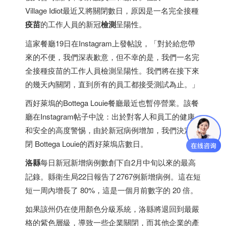
Village Idiot最近又將關閉數日，原因是一名完全接種
疫苗
的工作人員的新冠
檢測
呈陽性。
這家餐廳19日在Instagram上發帖說，「對於給您帶
來的不便，我們深表歉意，但不幸的是，我們一名完
全接種疫苗的工作人員檢測呈陽性。我們將在接下來
的幾天內關閉，直到所有的員工都接受測試為止。」
西好萊塢的Bottega Louie餐廳最近也暫停營業。該餐
廳在Instagram帖子中說：出於對客人和員工的健康
和安全的高度警惕，由於新冠病例增加，我們決定關
閉 Bottega Louie的西好萊塢店數日。
洛縣
每日新冠新增病例數創下自2月中旬以來的最高
記錄。縣衛生局22日報告了2767例新增病例。這在短
短一周內增長了 80%，這是一個月前數字的 20 倍。
如果該州仍在使用顏色分級系統，洛縣將退回到最嚴
格的紫色層級，導致一些企業關閉，而其他企業的產