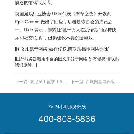
愤怒的情绪或反应。
英国
游戏行业协会 Ukie 代表《堡垒之夜》开发商
Epic Games 做出了回应，后者是该协会的成员之
一。Ukie 表示，游戏让“数千万人在疫情期间保持快
乐和社交联系”，但仍建议不要沉迷游戏。
[图文来源于网络,如有侵权,请联系
福步
网络删除]
[
国外服务器
租用平台的图文来源于网络,如有侵权,请联系
我们删除。]
上一篇:
索尼员工盗窃 1.54
下一篇:
百度网盘青春版真
亿美元公款换成比特币，升
的不限速？实测告诉你答案
值后被追回
7× 24小时服务热线
400-808-5836