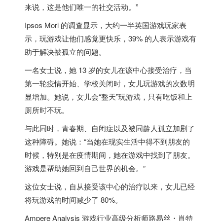
来说，这是他们唯一的社交活动。”
Ipsos Mori 的调查显示，大约一半
英国
游戏玩家表
示，玩游戏让他们感觉更快乐，39% 的人表示游戏有
助于解决被孤立的问题。
一名女士说，她 13 岁的女儿在该中心接受治疗，当
第一轮疫情开始、学校关闭时，女儿玩游戏的次数明
显增加。她说，女儿会“整天”玩游戏，只有吃饭和上
厕所时不玩。
与此同时，青春期、自闭症以及被同龄人孤立加剧了
这种障碍。她说：“当她在现实生活中得不到朋友的
时候，特别是在疫情期间，她在游戏中找到了朋友。
游戏是帮助她回到自己世界的机会。”
这位女士说，自从接受该中心的治疗以来，女儿已经
将玩游戏的时间减少了 80%。
Ampere Analysis 游戏行业高级分析师路易丝・肖特