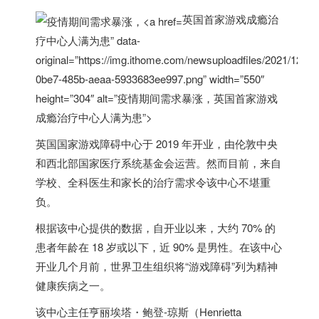
英国首家游戏成瘾治
疗中心人满为患” data-
original=”https://img.ithome.com/newsuploadfiles/2021/12/d5
0be7-485b-aeaa-5933683ee997.png” width=”550″
height=”304″ alt=”疫情期间需求暴涨，
英国
首家游戏
成瘾治疗中心人满为患”>
英国
国家游戏障碍中心于 2019 年开业，由伦敦中央
和西北部国家医疗系统基金会运营。然而目前，来自
学校、全科医生和家长的治疗需求令该中心不堪重
负。
根据该中心提供的数据，自开业以来，大约 70% 的
患者年龄在 18 岁或以下，近 90% 是男性。在该中心
开业几个月前，世界卫生组织将“游戏障碍”列为精神
健康疾病之一。
该中心主任亨丽埃塔・鲍登-琼斯（Henrietta