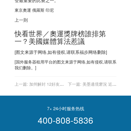
登最重要的比賽之一。
東京奧運 俄羅斯
印尼
上一則
快看世界／奧運獎牌榜誰排第
一？美國媒體算法惹議
[图文来源于网络,如有侵权,请联系
福步
网络删除]
[
国外服务器
租用平台的图文来源于网络,如有侵权,请联系
我们删除。]
上一篇:
加州解封 12好友聚
下一篇:
美墨邊境窘況 近千
餐…全染Delta病毒
偷渡客羈押橋下
7× 24小时服务热线
400-808-5836