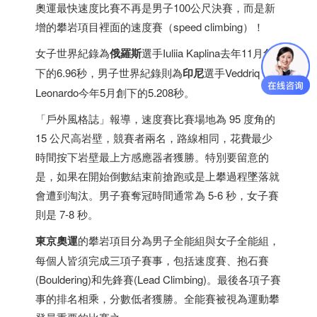
奧運最快速度比賽不再是男子100公尺決賽，而是新
增的攀岩項目裡面的速度賽（speed climbing）！
女子世界紀錄為
俄羅斯
選手Iuliia Kaplina去年11月創
下的6.96秒，男子世界紀錄則為
印尼
選手Veddriq
Leonardo今年5月創下的5.208秒。
「戶外風格誌」報導，速度賽比賽場地為 95 度角的
15 公尺高岩壁，競賽者兩名，路線相同，花費最少
時間按下岩壁最上方感應器者獲勝。特別要留意的
是，如果在開始倒數結束前搶跑或是上攀過程墜落就
會遭到淘汰。男子賽奪冠時間通常為 5-6 秒，女子賽
則是 7-8 秒。
東京奧運
的攀岩項目分為男子全能組與女子全能組，
每個人皆須完成三項子賽事，包括速度賽、抱石賽
(Bouldering)和先鋒賽(Lead Climbing)。最後各項子賽
事的排名相乘，分數低者獲勝。全能賽被視為運動攀