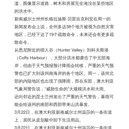
滥，图像显示道路，树木和房屋完全淹没在某些地区
的洪水中。
新南威尔士州州长格拉迪斯·贝雷吉克利安在周一的
新闻发布会上说，全州多达38个地方被视为自然灾害
地区，已经下达了19个疏散命令，未来还会有更多疏
散命令。
从悉尼附近的猎人谷（Hunter Valley）到科夫斯港
（Coffs Harbour），大部分洪水都袭击了中北部海
岸，但由于天气预报预计降雨会转移，严重的天气预
警也已扩大到该州南海岸的各个地区。周一，该州北
部的内陆地区也出现了强降雨，而在东部，澳大利亚
气象局警告说，“威胁生命的”大规模洪水和大雨。
还向邻近的昆士兰州发出了严重的天气警告，暴雨可
能会给该州的南部和西部带来山洪暴发。
3月22日，在澳大利亚新南威尔士州温莎的一条街道
上，居民从皮划艇中卸下生活用品。
3月22日，在澳大利亚新南威尔士州温莎的一条街道