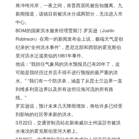
将冲垮河岸，一夜之间，肯普西居民被告知撤离。九
新闻报道，该镇目前被洪水分成两部分，无法进入市
中心。
BOM的国家洪水服务经理贾斯汀·罗宾逊（Justin
Robinson）在周一的新闻发布会上说，极端天气是创
纪录的“全州洪水事件”，悉尼北部和西部的霍克斯伯
里河洪水泛滥类似的1961年事件。
他说：“我担任气象局的洪水预报员已有20年了，这
可能是我经历过并且不得不进行预报的最严重的洪
水。” “我们有一个防洪表，涵盖了从昆士兰边界一直
到维多利亚边界以及所有这些沿海河流的所有路
线。”
罗宾逊说，预计未来几天降雨增加，将给许多已经受
到影响的社区带来新的洪水。
3月22日，交通管制员站在新南威尔士州温莎市被洪
水淹没的霍克斯伯里河大桥上。