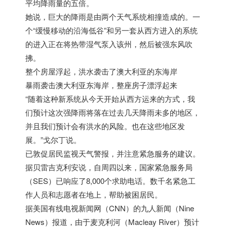
平均降雨量的五倍。
她说，巨大的降雨是由两个天气系统相撞造成的。一
个“缓慢移动的沿海低谷”和另一套从西方进入的系统
的进入正在将热带湿气泵入该州，然后被强东风吹
拂。
整个房屋浮起，洪水袭击了澳大利亚的东海岸
暴雨袭击澳大利亚东海岸，整座房子漂浮起来
“随着这种新系统从今天开始从西方运来的方式，我
们预计这次强降雨将落在过去几天降雨未多的地区，
并且我们预计会有洪水的风险。也在这些地区发
展。”戈尔丁说。
已敦促居民监视天气警报，并注意紧急服务的建议。
据贝雷吉克利安说，自周四以来，国家紧急服务局
（SES）已响应了8,000个求助电话。数千名紧急工
作人员和志愿者在地上，帮助被困居民。
据美国有线电视新闻网（CNN）的九人新闻（Nine
News）报道，由于麦克利河（Macleay River）预计