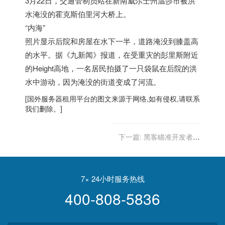
3月22日，交通管制员站在新南威尔士州温莎市被洪
水淹没的霍克斯伯里河大桥上。
“内海”
照片显示后院和房屋在水下一半，道路淹没到膝盖高
的水平。据《九新闻》报道，在受重灾的彭里斯附近
的Height高地，一名居民拍摄了一只袋鼠在后院的洪
水中游动，因为淹没的街道变成了河流。
[
国外服务器
租用平台的图文来源于网络,如有侵权,请联系
我们删除。]
下一篇:
黑客瞄准开发者闯
入苹果花园
7× 24小时服务热线
400-808-5836