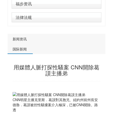
福步资讯
法律法规
新闻资讯
国际新闻
用媒體人脈打探性騷案 CNN開除葛
謨主播弟
CNN明星主播克里斯．葛謨對其胞兄、紐約州前州長安
德魯．葛謨被控性騒擾案介入極深，已被CNN開除。路
透