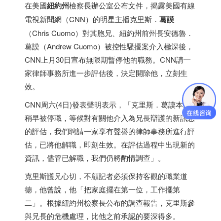
在美國
紐約州
檢察長辦公室公布文件，揭露美國有線
電視新聞網（CNN）的明星主播克里斯．
葛謨
（Chris Cuomo）對其胞兄、紐約州前州長安德魯．
葛謨（Andrew Cuomo）被控性騒擾案介入極深後，
CNN上月30日宣布無限期暫停他的職務。CNN請一
家律師事務所進一步評估後，決定開除他，立刻生
效。
CNN周六(4日)發表聲明表示，「克里斯．葛謨本周
稍早被停職，等候對有關他介入為兄長辯護的新訊息
的評估，我們聘請一家享有聲譽的律師事務所進行評
估，已將他解職，即刻生效。在評估過程中出現新的
資訊，儘管已解職，我們仍將酌情調查」。
克里斯護兄心切，不顧記者必須保持客觀的職業道
德，他曾說，他「把家庭擺在第一位，工作擺第
二」。根據紐約州檢察長公布的調查報告，克里斯參
與兄長的危機處理，比他之前承認的要深得多。