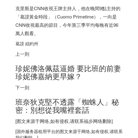
克里斯是CNN收視王牌主持人，他在晚間9點主持的
「葛謨黃金時段」（Cuomo Primetime），一向是
CNN收視最高的節目，今年第三季平均每晚有近96
萬人觀看。
葛謨 紐約州
上一則
珍妮佛洛佩茲逼婚 要比班的前妻
珍妮佛嘉納更早嫁？
下一則
班奈狄克堅不透露「蜘蛛人」秘
密：別想從我嘴裡套話
[图文来源于网络,如有侵权,请联系
福步
网络删除]
[
国外服务器
租用平台的图文来源于网络,如有侵权,请联系
我们删除。]