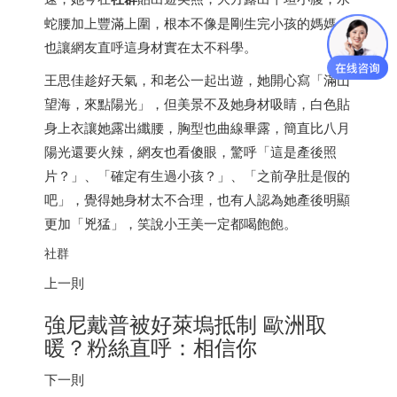
蛇腰加上豐滿上圍，根本不像是剛生完小孩的媽媽，
也讓網友直呼這身材實在太不科學。
王思佳趁好天氣，和老公一起出遊，她開心寫「滿山
望海，來點陽光」，但美景不及她身材吸睛，白色貼
身上衣讓她露出纖腰，胸型也曲線畢露，簡直比八月
陽光還要火辣，網友也看傻眼，驚呼「這是產後照
片？」、「確定有生過小孩？」、「之前孕肚是假的
吧」，覺得她身材太不合理，也有人認為她產後明顯
更加「兇猛」，笑說小王美一定都喝飽飽。
社群
上一則
強尼戴普被好萊塢抵制 歐洲取
暖？粉絲直呼：相信你
下一則