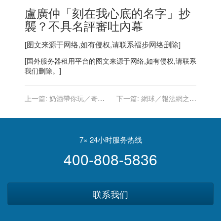
盧廣仲「刻在我心底的名字」抄
襲？不具名評審吐內幕
[图文来源于网络,如有侵权,请联系
福步
网络删除]
[
国外服务器
租用平台的图文来源于网络,如有侵权,请联系
我们删除。]
上一篇:
奶酒帶你玩／奇幻
下一篇:
網球／報法網之仇
的文藝復興建築
辛辛那提澤瑞夫力克西西帕
斯闖決賽
7× 24小时服务热线
400-808-5836
联系我们