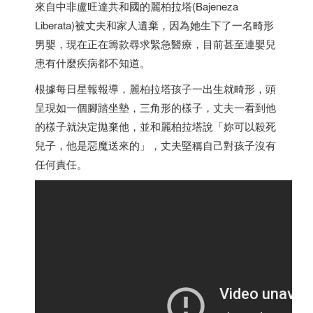
來自中非盧旺達共和國的麗柏拉塔(Bajeneza
Liberata)被丈夫和家人遺棄，因為她生下了一名畸形
男嬰，現在正在籌款尋求緊急醫療，目前甚至連嬰兒
患有什麼疾病都不知道。
根據每日星報報導，麗柏拉塔孩子一出生就畸形，頭
呈現如一個腳踏坐墊，三角形的樣子，丈夫一看到他
的樣子就決定拋棄他，並和麗柏拉塔說「妳可以殺死
兒子，他是惡魔送來的」，丈夫堅稱自己對孩子沒有
任何責任。