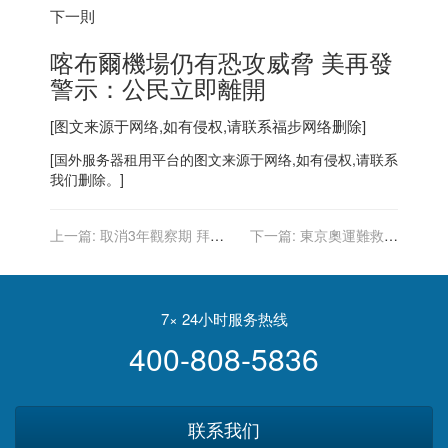
下一則
喀布爾機場仍有恐攻威脅 美再發
警示：公民立即離開
[图文来源于网络,如有侵权,请联系
福步
网络删除]
[
国外服务器
租用平台的图文来源于网络,如有侵权,请联系
我们删除。]
上一篇:
取消3年觀察期 拜登
下一篇:
東京奧運難救頹
政府將免除逾30萬身障生學
勢？路透民調：菅義偉今年
貸
恐下台
7× 24小时服务热线
400-808-5836
联系我们