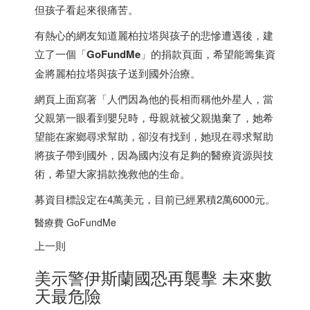
但孩子看起來很痛苦。
有熱心的網友知道麗柏拉塔與孩子的悲慘遭遇後，建
立了一個「
GoFundMe
」的捐款頁面，希望能籌集資
金將麗柏拉塔與孩子送到國外治療。
網頁上面寫著「人們因為他的長相而稱他外星人，當
父親第一眼看到嬰兒時，母親就被父親拋棄了，她希
望能在家鄉尋求幫助，卻沒有找到，她現在尋求幫助
將孩子帶到國外，因為國內沒有足夠的醫療資源與技
術，希望大家捐款挽救他的生命。
募資目標設定在4萬美元，目前已經累積2萬6000元。
醫療費 GoFundMe
上一則
美示警伊斯蘭國恐再襲擊 未來數
天最危險