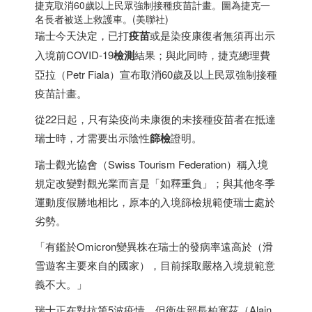
捷克
取消60歲以上民眾強制接種疫苗計畫。圖為
捷克
一
名長者被送上救護車。(美聯社)
瑞士
今天決定，已打
疫苗
或是染疫康復者無須再出示
入境前COVID-19
檢測
結果；與此同時，
捷克
總理費
亞拉（Petr Fiala）宣布取消60歲及以上民眾強制接種
疫苗計畫。
從22日起，只有染疫尚未康復的未接種疫苗者在抵達
瑞士
時，才需要出示陰性
篩檢
證明。
瑞士
觀光協會（Swiss Tourism Federation）稱入境
規定改變對觀光業而言是「如釋重負」；與其他冬季
運動度假勝地相比，原本的入境篩檢規範使
瑞士
處於
劣勢。
「有鑑於Omicron變異株在
瑞士
的發病率遠高於（滑
雪遊客主要來自的國家），目前採取嚴格入境規範意
義不大。」
瑞士
正在對抗第5波疫情，但衛生部長柏塞茲（Alain