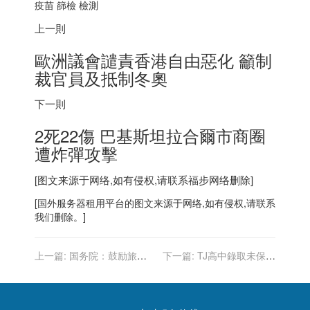
疫苗 篩檢 檢測
上一則
歐洲議會譴責
香港
自由惡化 籲制
裁官員及抵制冬奧
下一則
2死22傷 巴基斯坦拉合爾市商圈
遭炸彈攻擊
[图文来源于网络,如有侵权,请联系
福步
网络删除]
[
国外服务器
租用平台的图文来源于网络,如有侵权,请联系
我们删除。]
上一篇:
国务院：鼓励旅游
下一篇:
TJ高中錄取未保持
景区、度假区、民宿等与互
「族裔中立」？ 聯邦法官將
联网服务平台合作建设网上
直接裁決
旗舰店