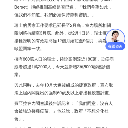
Berset）拒絕推測高峰是否已過，「我們希望如此，
但我們不知道。我們必須保持節制審慎。」
瑞士
的居家工作要求已延長至2月底，室內場所相關
限制將持續至3月底。此外，從2月1日起，
瑞士
疫苗
接種證明的有效期將從12個月縮短至9個月，與鄰近
歐盟國家一致。
擁有860萬人口的
瑞士
，確診案例達近180萬，染疫病
歿者超過1萬2000人，今天並新增3萬8000起確診個
案。
與此同時，去年10月大選後組成的
捷克
政府，宣布取
消上屆內閣提出的強制60歲及以上者接種疫苗計畫。
費亞拉在內閣會議後告訴記者：「我們同意，沒有人
會被強迫接種疫苗。」他並說，政府「不想分化社
會」。