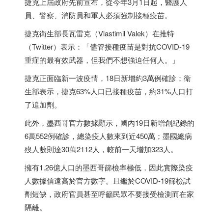
捷克
上屆政府先前宣布，從今年3月1日起，醫護人
員、警察、消防員和軍人必須強制接種疫苗。
捷克
衛生部長瓦雷克（Vlastimil Valek）在推特
（Twitter）表示：「儘管接種疫苗是對抗COVID-19
重症的最有效武器，但我們不想強迫任何人。」
捷克
正面臨新一波疫情，18日新增約3萬例確診；衛
生部表示，
捷克
63%人口已接種疫苗，約31%人口打
了追加劑。
此外，
墨西哥
官方數據顯示，國內19日新增創紀錄的
6萬552例確診，總染疫人數來到近450萬；墨國總病
歿人數則達30萬2112人，較前一天增加323人。
擁有1.26億人口的
墨西哥
篩檢率極低，因此實際染疫
人數據信遠高於官方數字。且鑑於COVID-19篩檢試
劑短缺，政府官員甚至呼籲民眾不要接受檢測而在家
隔離。