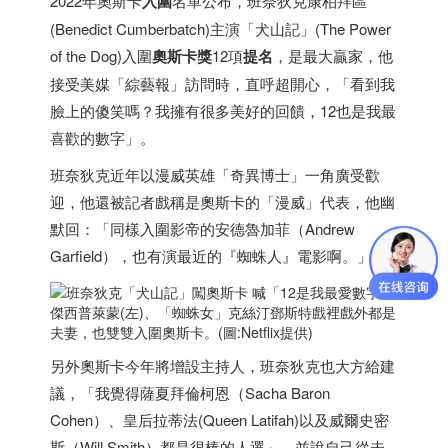
2022年奧斯卡
入圍
名單公布，班奈狄克康柏拜區
(Benedict Cumberbatch)主演「犬山記」(The Power
of the Dog)入圍
奧斯卡獎
12項
提名
，是最大贏家，他
接受美媒「綜藝報」訪問時，直呼超開心，「看到我
臉上的傻笑嗎？我擁有很多美好的回饋，12也是我最
喜歡的數字」。
班奈狄克近年以漫威英雄「奇異博士」一角廣受歡
迎，他還被記者戲稱是奧斯卡的「漫威」代表，他幽
默回：「同樣入圍影帝的安德魯加菲（Andrew
Garfield），也有演最近的『蜘蛛人』電影啊。」
傑西普萊蒙(左)、「蜘蛛女」克絲汀鄧斯特戲裡戲外都是
夫妻，也雙雙入圍奧斯卡。(圖:Netflix提供)
另外奧斯卡今年將增設主持人，班奈狄克也大方給建
議，「我覺得薩夏拜倫柯恩（Sacha Baron
Cohen）、皇后拉蒂法(Queen Latifah)以及威爾史密
斯（Will Smith）都是很棒的人選」，並說自己從未