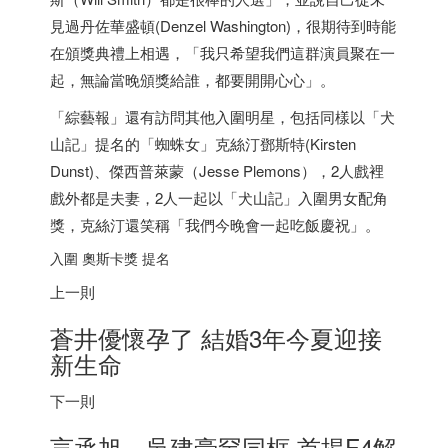
見過丹佐華盛頓(Denzel Washington)，很期待到時能
在頒獎典禮上相遇，「我只希望我們這群演員聚在一
起，無論當晚頒獎給誰，都要開開心心」。
「綜藝報」還有訪問其他入圍明星，包括同樣以「犬
山記」提名的「蜘蛛女」克絲汀鄧斯特(Kirsten
Dunst)、傑西普萊蒙（Jesse Plemons），2人戲裡
戲外都是夫妻，2人一起以「犬山記」入圍男女配角
獎，克絲汀還笑稱「我們今晚會一起吃飯慶祝」。
入圍 奧斯卡獎 提名
上一則
蒼井優懷孕了 結婚3年今夏迎接
新生命
下一則
言承旭、吳建豪罕同框 首揭F4解