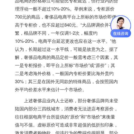
品电商的价格标注可能会比专柜延迟，但行业内的合
理浮动一般不超过10%-20%。举例来说，专柜原价
700元的商品，奢侈品电商平台上所标的市场价即便
高于专柜价，也不应超过840元。“大品牌调价并不频
繁，根品牌不同，一年仅调1-2次，幅度约
10%-20%，电商平台延迟更改也应在这一水平。”他
认为，长期超过这一水平线，可能是故意为之。据了
解，奢侈品电商的商品定价一般需考虑三个因素，其
一是专柜报价，即平台上所标“市场价”或“原价”；其
二是考虑海外价格，一般国内专柜价要比海外贵约
30%；其三是在国外无同款的特殊商品，会按照国内
外平均价差水平来估计一个市场价。
上述奢侈品业内人士还称，部分奢侈品牌尚未登
陆国内部分三四线城市，消费者无法进店考察原价，
往往根据电商平台所提供的“原价”和“市场价”来衡量
值与不值。虚标原价可造成非常超值的低折扣印象，
激发消费者购物欲。但该行为的弊端也很明显，部分