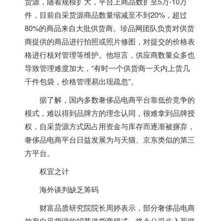
货源，随着规模扩大，平台上商品数扩至5万-10万
件，目前自采货源商品数量缩减至不到20%，超过
80%的商品来自大批供货商。珍品网团队负责对供货
商提供的商品进行拍照或照片修图，对提交的价格表
格进行核对管理等维护。他坦言，供应商数量众多也
导致管理难度加大，“有时一个供货商一天内上货几
千件包袋，价格管理易出现疏忽”。
据了解，国内多数奢侈品电商平台靠低价竞争的
模式，难以得到品牌方的理念认同，很难拿到品牌授
权，自采货源方式因占用资金与库存而逐渐被摒弃，
奢侈品电商平台日益发展为与天猫、京东类似的第三
方平台。
权宜之计
海外谈判缺乏筹码
财富品质研究院院长周婷表示，部分奢侈品电商
放弃自采货源的招募供货商模式，将令公司步入死循