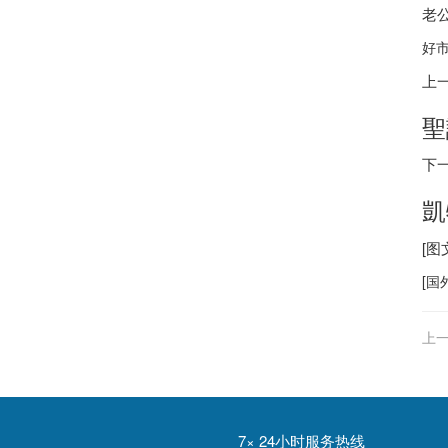
老
好市
上
聖
下
凱
[
[
国
上一
7× 24小时服务热线