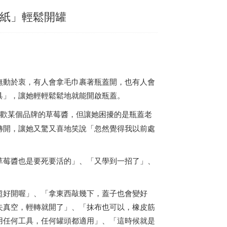
種紙」輕鬆開罐
無動於衷，有人會拿毛巾裹著瓶蓋開，也有人會
具」，讓她輕輕鬆鬆地就能開啟瓶蓋。
歡某個品牌的草莓醬，但讓她困擾的是瓶蓋老
轉開，讓她又驚又喜地笑說「忽然覺得我以前處
草莓醬也是要死要活的」、「又學到一招了」、
超好開喔」、「拿東西敲幾下，蓋子也會變好
失真空，輕轉就開了」、「抹布也可以，橡皮筋
用任何工具，任何罐頭都適用」、「這時候就是