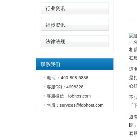
行业资讯
福步资讯
法律法规
一
相
在
联系我们
這
是
电 话：400-808-5836
心
客服QQ：4698328
客服微信：fobhostcom
不
售后：services@fobhost.com
「
還
開
套