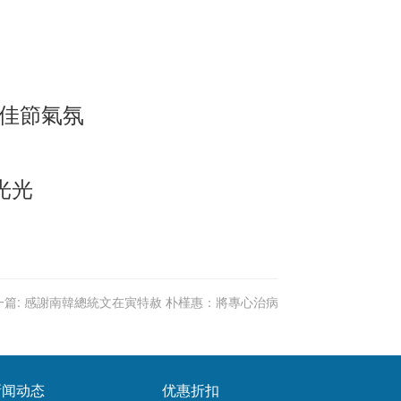
分佳節氣氛
光光
篇:
感謝南韓總統文在寅特赦 朴槿惠：將專心治病
新闻动态
优惠折扣