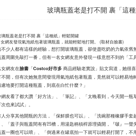
玻璃瓶蓋老是打不開 裹「這
名女網友發現氣泡紙包著玻璃瓶蓋，就能輕鬆地打開。 (取材自臉書)
信不少人都有這樣的經驗，想打開玻璃瓶蓋，卻使盡吃奶的力氣依舊
瓶蓋周圍先敲打一番，但有一名女網友意外發現一樣意想不到的「工
名女網友在
臉書
「
Costco
好市多
商品經驗老實說」貼文寫道，她很喜
打不開，但有次她無意間發現用氣泡紙包著瓶蓋，竟然就可以輕易地
積慮地要打開這種瓶蓋，到底在白忙什麼？」
少網友看了都大讚「好方法」、「筆記」、「太晚看到，今天開一瓶
下次也來試試」。
有人分享其他開瓶的方法，「保鮮膜也可以」、「洗碗那種橡膠手套
」、「蓋子與瓶蓋間有有凹槽，用湯匙柄槓桿原理撬開，『啵』一聲
瓶蓋一圈也可以唷」、「倒過來在罐底拍一下就可以輕易打開了，不