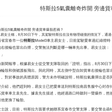
特斯拉5氣囊離奇炸開 旁邊
主易女士稱，8月30日下午，其駕駛特斯拉在沒有物理碰撞的情況下，通
西省宜春市一位
特斯拉
Model3車主易女士，日前駕駛愛車過紅綠燈
的右後輪也冒出白煙，交警無法判斷是哪一輛車先出事。易女士說：
？」
游新聞報導，根據易女士從交警支隊取回的「證明」指出，8月30日
輛輪殼和側裙護板飛出。與此同時，其左側中型自卸貨車右後輪也冒
）。對於事故的具體原因，警方未作明確說明，特斯拉氣囊彈出是否
警介紹，他們趕到時，易女士已把愛車送到特斯拉南昌售服中心封存
系貨車車主袁先生。據袁先生描述，他經過路口時聽到一聲爆炸，然
日他更換了輪胎。
女士說，目前，特斯拉方面要求她聯系宜春市交警支隊，要交警去函