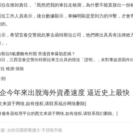
斯拉在推卸責任，「既然把我的車拉走檢測，為什麼不能直接出一份
斯拉工作人員表示，後台數據顯示，車輛明顯是受到力的沖擊，才會
確的。
表示，希望宜春交警就此事去函特斯拉公司，他們將出具具有法律效
後」。
月5日，江西宜春交警向特斯拉車主出具的情況「證明」，未對事故原因作
拉 檢測 保險
一則
企今年來出脫海外資產速度 逼近史上最快
图文来源于网络,如有侵权,请联系
福步
网络删除]
外服务器
租用平台的图文来源于网络,如有侵权,请联系我们删除。]
篇:
台幼兒園群聚擴大 不排除升級