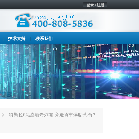
登录 / 注册
技术支持
联系我们
特斯拉5氣囊離奇炸開 旁邊貨車爆胎惹禍？