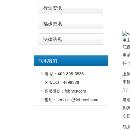
行业资讯
福步资讯
法律法规
車
江
車
联系我们
任
电 话：400-808-5836
上
車
客服QQ：4698328
胎
客服微信：fobhostcom
售后：services@fobhost.com
民
聯
次
易