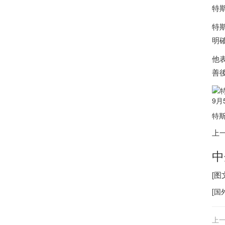
特
特
明
他
善
9
特斯
上
中
[
[
国
上一