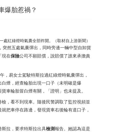
貨車爆胎惹禍？
過一處紅綠燈時氣囊全部炸開。（取材自上游新聞）
時，突然五處氣囊彈出，同時旁邊一輛中型自卸貨
「現在
保險
公司不願賠償，說賠償了誰來承擔責
下午，易女士駕駛特斯拉過紅綠燈時氣囊彈出，
出白煙，經查輪胎出現一口子（未明確是爆
與貨車輪胎冒白煙有關，「證明」也未提及。
待檢，看不到現車。隨後民警調取了監控視頻並
後就把車停在路邊，發現貨車右後輪有道口子，
特斯拉，要求特斯拉出具
檢測
報告。她認為這是