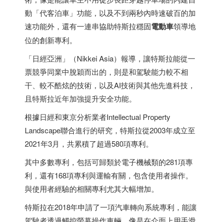
動「代客泊車」功能，以及不到兩秒內時速破百的加
速功能外，還有一連串協助特斯拉穩固
電動車
領導地
位的創新專利。
「日經亞洲」（Nikkei Asia）報導，讓特斯拉能從一
票競爭同業中脫穎而出的，則是和駕駛能力較不相
干、較不酷炫的技術，以及AI技術與其他先進科技，
且特斯拉近年加強提升安全功能。
根據日經和東京分析業者Intellectual Property
Landscape聯合進行的研究，特斯拉從2003年成立至
2021年3月，共累積了超過580項專利。
其中多數專利，包括可歸類於電子機械類的281項專
利，還有168項專利與運輸有關，包含使用者操作。
與使用者經驗的相關專利尤其大幅增加。
特斯拉在2018年申請了一項汽車轉向系統專利，能讓
駕駛者透過觸控螢幕操作車輛，像是在介面上用手滑