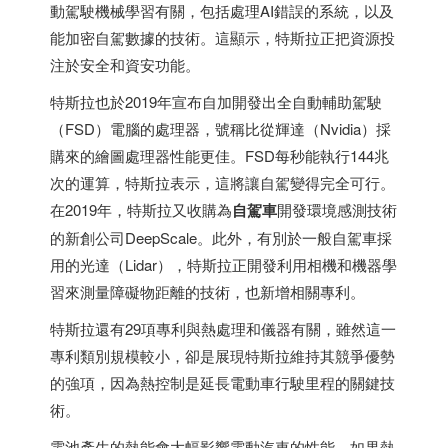
動駕駛機械學習有關，包括處理AI錯誤的系統，以及
能加密自駕數據的技術。這顯示，特斯拉正把資源投
注於安全和資安功能。
特斯拉也於2019年宣布自加開發出全自動輔助駕駛
（FSD）電腦的處理器，號稱比從輝達（Nvidia）採
購來的繪圖處理器性能更佳。FSD每秒能執行144兆
次的運算，特斯拉表示，這將讓自駕變得完全可行。
在2019年，特斯拉又收購為
自駕車
開發環境感測技術
的新創公司DeepScale。此外，有別於一般自駕車採
用的光達（Lidar），特斯拉正開發利用相機和機器學
習來測量障礙物距離的技術，也新增相關專利。
特斯拉還有29項專利與熱處理和儀器有關，雖然這一
專利類別規模較小，卻是展現特斯拉維持其競爭優勢
的強項，因為熱控制是延長電動車行駛里程的關鍵技
術。
電池產生的熱能會大幅影響電動汽車的性能。如果熱