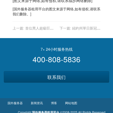
[图文来源于网络,如有侵权,请联系
福步
网络删除]
[
国外服务器
租用平台的图文来源于网络,如有侵权,请联系
我们删除。]
上一篇:
首位黑人超級巨
下一篇:
紐約州單日新冠死
星、第一位黑人奧斯卡影帝
亡數創疫苗普及以來最高
薛尼鮑迪去世
7× 24小时服务热线
400-808-5836
联系我们
国外服务器
新闻资讯
博客
网站地图
Copyright
国外服务器租用平台
©2008-2025 All Rights Reserved