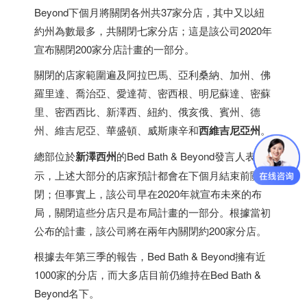
Beyond下個月將關閉各州共37家分店，其中又以紐
約州為數最多，共關閉七家分店；這是該公司2020年
宣布關閉200家分店計畫的一部分。
關閉的店家範圍遍及阿拉巴馬、亞利桑納、加州、佛
羅里達、喬治亞、愛達荷、密西根、明尼蘇達、密蘇
里、密西西比、新澤西、紐約、俄亥俄、賓州、德
州、維吉尼亞、華盛頓、威斯康辛和
西維吉尼亞州
。
總部位於
新澤西州
的Bed Bath & Beyond發言人表
示，上述大部分的店家預計都會在下個月結束前關
閉；但事實上，該公司早在2020年就宣布未來的布
局，關閉這些分店只是布局計畫的一部分。根據當初
公布的計畫，該公司將在兩年內關閉約200家分店。
根據去年第三季的報告，Bed Bath & Beyond擁有近
1000家的分店，而大多店目前仍維持在Bed Bath &
Beyond名下。