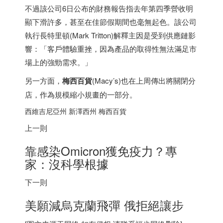
不過該公司6日公布的財務報告指去年第四季營收明
顯下滑許多，甚至在佳節假期間也毫無起色。該公司
執行長特里頓(Mark Tritton)解釋主因是受到供應鏈影
響：「客戶體驗重挫，因為產品的取得性無法滿足市
場上的強勁需求。」
另一方面，
梅西百貨
(Macy’s)也在上周傳出將關閉分
店，作為規模縮小規畫的一部分。
西維吉尼亞州 新澤西州 梅西百貨
上一則
靠感染Omicron獲免疫力？專
家：沒科學根據
下一則
美願減烏克蘭飛彈 俄拒絕讓步