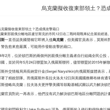
烏克蘭擬收復東部領土？恐
克蘭東部親俄分離地區盧甘斯克的市民12日在二戰時期戰車紀念展前經過。
羅斯
一直否認美國聲稱它即將入侵
烏克蘭
，但美國官員表示，莫斯科對基
，警告愈來愈嚴厲，可能用作發動攻擊的藉口。
014年2月，位於頓巴斯的兩個州的親俄分離主義者自行組織全民公投
和國，並於同年5月24日聯盟加入俄羅斯聯邦，儘管聯盟於2015年解
斯外交情報局局長納雷什金(Sergei Naryshkin)向俄羅斯媒
部署了精銳部隊。而俄羅斯外長拉夫洛夫12日與美國國務卿布林肯通
羅斯侵略烏克蘭；拉夫洛夫更抨擊美國等鼓勵基輔試圖以武力解決頓
克蘭官員對此一再表示，他們沒有武力解決頓巴斯地區分離問題的計
。
國安顧問蘇利文(Jake Sullivan) 認為，俄羅斯的入侵行動很