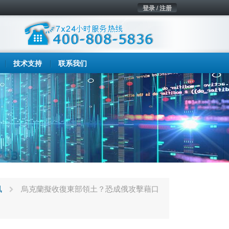
登录 / 注册
技术支持
联系我们
讯
烏克蘭擬收復東部領土？恐成俄攻擊藉口