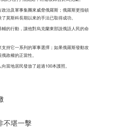
方政治及軍事集團來威脅俄羅斯；俄羅斯更指頓
映了莫斯科長期以來的手法已取得成功。
基輔的行動，讓他對烏克蘭東部說俄語人民的命
來支持它一系列的軍事選擇；如果俄羅斯發動攻
親俄政權的正當性。
向當地居民發放了超過100本護照。
轍
非不堪一擊