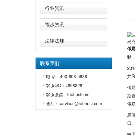
行业资讯
福步资讯
法律法规
烏
俄
動
联系我们
2
共
电 话：400-808-5836
客服QQ：4698328
俄羅
客服微信：fobhostcom
斯
售后：services@fobhost.com
俄
烏
口
白宮