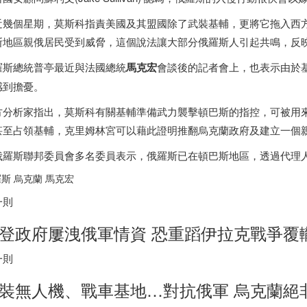
近幾個星期，莫斯科指責美國及其盟國除了武裝基輔，更將它拖入西
斯地區親俄居民受到威脅，這個說法讓大部分俄羅斯人引起共鳴，反
羅斯總統普亭最近與法國總統
馬克宏
會談後的記者會上，也表示由於
感到擔憂。
方分析家指出，莫斯科有關基輔準備武力襲擊頓巴斯的指控，可被用
甚至占領基輔，克里姆林宮可以藉此證明推翻烏克蘭政府及建立一個
俄羅斯聯邦委員會多名委員表示，俄羅斯已在頓巴斯地區，透過代理人
斯 烏克蘭 馬克宏
一則
登政府屢洩俄軍情資 恐重蹈伊拉克戰爭覆
一則
裝無人機、戰車基地…對抗俄軍 烏克蘭絕