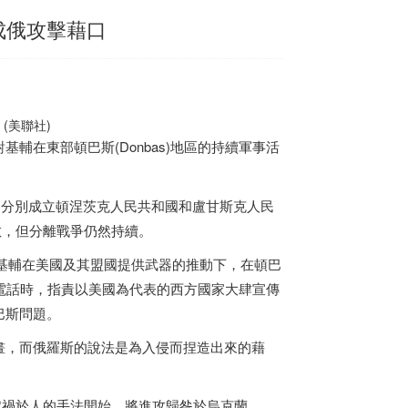
成俄攻擊藉口
(美聯社)
輔在東部頓巴斯(Donbas)地區的持續軍事活
，分別成立頓涅茨克人民共和國和盧甘斯克人民
散，但分離戰爭仍然持續。
體表示，基輔在美國及其盟國提供武器的推動下，在頓巴
電話時，指責以美國為代表的西方國家大肆宣傳
巴斯問題。
畫，而俄羅斯的說法是為入侵而捏造出來的藉
快會以嫁禍於人的手法開始，將進攻歸咎於烏克蘭。