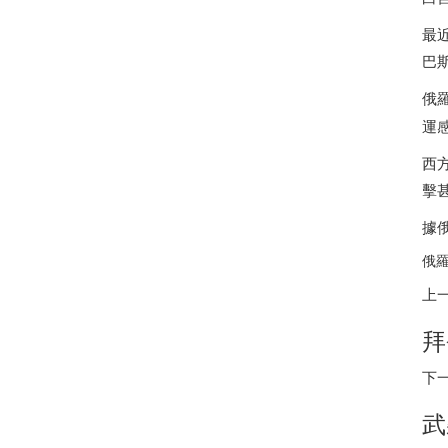
最
巴
俄
運
西
擊
據
俄羅
上
拜
下
武