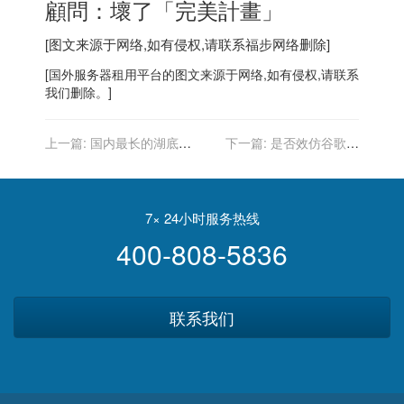
顧問：壞了「完美計畫」
[图文来源于网络,如有侵权,请联系
福步
网络删除]
[
国外服务器
租用平台的图文来源于网络,如有侵权,请联系
我们删除。]
上一篇:
国内最长的湖底隧
下一篇:
是否效仿谷歌、
道，太湖隧道正式通车：全
Facebook 为特斯拉设立控
长 10.79 公里，限速 80km
股母公司，马斯克：仍在考
/ h
虑中
7× 24小时服务热线
400-808-5836
联系我们