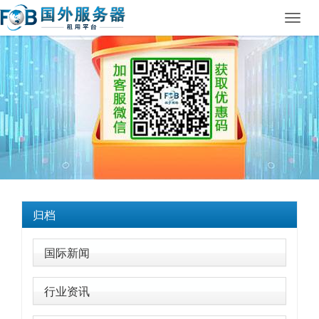
Toggl
navig
归档
国际新闻
行业资讯