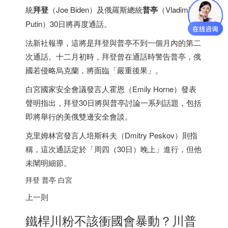
統
拜登
（Joe Biden）及俄羅斯總統
普亭
（Vladimir
Putin）30日將再度通話。
法新社報導，這將是拜登與普亭不到一個月內的第二
次通話。十二月初時，拜登曾在通話時警告普亭，俄
國若侵略烏克蘭，將面臨「嚴重後果」。
白宮國家安全會議發言人霍恩（Emily Horne）發表
聲明指出，拜登30日將與普亭討論一系列話題，包括
即將舉行的美俄雙邊安全會談。
克里姆林宮發言人培斯科夫（Dmitry Peskov）則指
稱，這次通話定於「周四（30日）晚上」進行，但他
未闡明細節。
拜登 普亭 白宮
上一則
鐵桿川粉不該衝國會暴動？川普