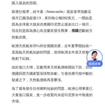
購入煤炭的預期。
路透社報導，紐卡索（Newcastle）煤炭基準指數這
個月已飆漲超過1/3，來到每公噸262美元，一開始是
因為全球最大煤炭供應國
印尼
禁止煤炭出口一個月，
現在則是因為擔心烏克蘭若發生戰事，
俄國
恐斷絕天
然氣供應。
歐洲天然氣有35%仰仗俄國供應，去年夏季開始就一
直面臨天然氣短缺的問題，使得歐洲去年底天然氣價
格創下紀錄。
由於進口大增，近數周來天然氣價格開始下跌，但在
俄國與西方國家緊張情勢加劇，引發供應可能中斷的
疑慮之下，天然氣價格再度攀漲。
為了避免發生任何燃料短缺的問題，歐洲公用事業已
大量進口煤炭，進一步收緊尚未從
印尼
禁令中恢復的
市場。