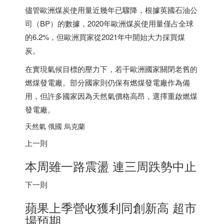
儘管歐洲煤炭使用量近幾年已驟降，根據英國石油公
司（BP）的數據，2020年歐洲煤炭使用量僅占全球
的6.2%，但歐洲買家從2021年中開始大力採買煤
炭。
在實現氣候目標的壓力下，若干歐洲國家關閉老舊的
燃煤發電廠。部分國家則仍保有燃煤發電廠作為備
用，但許多國家因為天然氣價格高昂，選擇重啟燃煤
發電廠。
天然氣 俄國 烏克蘭
上一則
本周雖一路震盪 連三周跌勢中止
下一則
蘋果上季營收獲利同創新高 超市
場預期