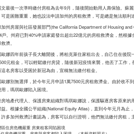
麗文最後一次準時繳付房租為去年9月，隨後開始動用人壽保險。蘇麗
，可是困難重重，她也設法申請加州的房租救濟，可是總是無法順利
加州房屋與社區發展部門(the California Department of Housin
314戶。州府已對40%申請家庭發出超出22億元的房租救濟金，然根
得救濟。
琪歐娜四年前孩子長大離開後，將柏克萊住家租出去，自己住在後院
4500元租金，可以輕鬆繳付房貸，隨後新冠疫情來襲，他丟了工作
而這名房客以受困於新冠為由，宣稱無法繳付租金。
琪歐娜別無選擇，於今年元月申請1萬7500元房租救濟金。由於收不
費用，瑪琪歐娜陷入困境。
些房地產代理人、保護房東組織對瑪琪歐娜說，保護驅逐房客原來的
益。根據全國公平組織(National Equity Atlas)，直到今年元
。許多加州救濟計畫認為，房客可以自行證明，他們無法繳付房租，
區住房危機深重，房東與房客都陷入困境。（本報資料照片）