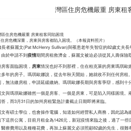
灣區住房危機嚴重 房東租
區住房危機深重，房東與房客都陷入困境。（本報資料照片）
歲長者蘇麗文(Pat McHenry Sullivan)與罹患老年失智症的8
，由於申請不到
疫情
期間房租救濟金，蘇麗文被迫必須從其人壽保險
但房客面臨困境，
房東
情況也好不到那裡，住在柏克萊的房東瑪琪歐娜(Sus
住多年的房子。瑪琪歐娜說，從去年秋天開始，她就收不到任何房租
利，無法繳房租，申請延緩繳納。瑪琪歐娜長期與房客爭辯，感到十
麗文與瑪琪歐娜雖然一個是房客、一個是房東，可是陷入同樣困境。
回答，而3月31日的加州房租緊急計畫截止日期即將來臨。
麗文有碩士學位，也會操作電腦，知道如何經營私人商務，因此認為繳
租下這所公寓，目前月租金為1426元，新冠疫情來臨之後，過了一
，醫療費用以及種種花費，再加上蘇麗文必須照顧82歲的先生，很難