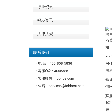
行业资讯
福步资讯
法律法规
灣
79
始
联系我们
不
电 话：400-808-5836
居
順
客服QQ：4698328
客服微信：fobhostcom
蘇
售后：services@fobhost.com
何
蘇
起
在