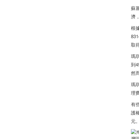
蘇
濟
根據
8
取
瑪
到
然
瑪
理
有
護權
元
灣