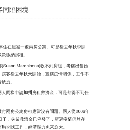
客同陷困境
2歲丈夫長年住在屋崙一處兩房公寓。可是從去年秋季開
取款繳納房租。
an Marchionna)收不到房租，考慮出售她
。房客從去年秋天開始，宣稱疫情關係，工作不
分疲憊。
兩人同樣申請
加州
房租救濟金，可是都得不到任
付兩房公寓房租應當沒有問題。兩人從2006年
些日子，失業救濟金已停發了，新冠疫情仍然存
有時間找工作，經濟壓力愈來愈大。