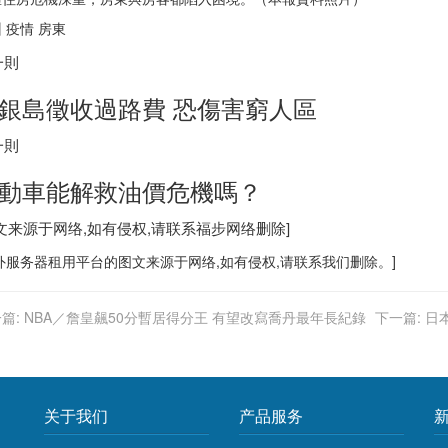
 疫情 房東
一則
銀島徵收過路費 恐傷害窮人區
一則
動車能解救油價危機嗎？
图文来源于网络,如有侵权,请联系
福步
网络删除]
外服务器
租用平台的图文来源于网络,如有侵权,请联系我们删除。]
篇:
NBA／詹皇飆50分暫居得分王 有望改寫喬丹最年長紀錄
下一篇:
日本
关于我们
产品服务