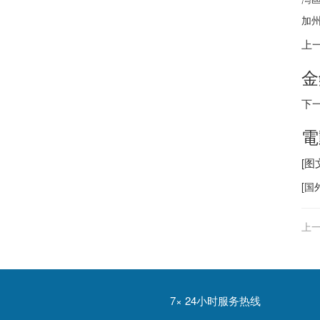
加州
上
金
下
電
[
[
国
上一
7× 24小时服务热线