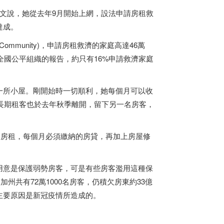
文說，她從去年9月開始上網，設法申請房租救
達成。
g and Community)，申請房租救濟的家庭高達46萬
據全國公平組織的報告，約只有16%申請救濟家庭
一所小屋。剛開始時一切順利，她每個月可以收
，長期租客也於去年秋季離開，留下另一名房客，
到房租，每個月必須繳納的房貸，再加上房屋修
用意是保護弱勢房客，可是有些房客濫用這種保
月為止，加州共有72萬1000名房客，仍積欠房東約33億
主要原因是新冠疫情所造成的。