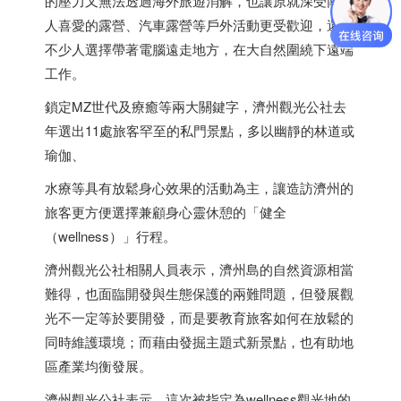
的壓力又無法透過海外旅遊消解，也讓原就深受南韓
人喜愛的露營、汽車露營等戶外活動更受歡迎，還有
不少人選擇帶著電腦遠走地方，在大自然圍繞下遠端
工作。
鎖定MZ世代及療癒等兩大關鍵字，濟州觀光公社去
年選出11處旅客罕至的私門景點，多以幽靜的林道或
瑜伽、
水療等具有放鬆身心效果的活動為主，讓造訪濟州的
旅客更方便選擇兼顧身心靈休憩的「健全
（wellness）」行程。
濟州觀光公社相關人員表示，濟州島的自然資源相當
難得，也面臨開發與生態保護的兩難問題，但發展觀
光不一定等於要開發，而是要教育旅客如何在放鬆的
同時維護環境；而藉由發掘主題式新景點，也有助地
區產業均衡發展。
濟州觀光公社表示，這次被指定為wellness觀光地的