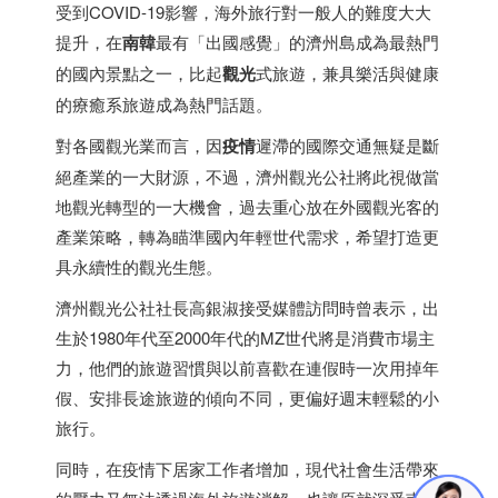
受到COVID-19影響，海外旅行對一般人的難度大大
提升，在
南韓
最有「出國感覺」的濟州島成為最熱門
的國內景點之一，比起
觀光
式旅遊，兼具樂活與健康
的療癒系旅遊成為熱門話題。
對各國觀光業而言，因
疫情
遲滯的國際交通無疑是斷
絕產業的一大財源，不過，濟州觀光公社將此視做當
地觀光轉型的一大機會，過去重心放在外國觀光客的
產業策略，轉為瞄準國內年輕世代需求，希望打造更
具永續性的觀光生態。
濟州觀光公社社長高銀淑接受媒體訪問時曾表示，出
生於1980年代至2000年代的MZ世代將是消費市場主
力，他們的旅遊習慣與以前喜歡在連假時一次用掉年
假、安排長途旅遊的傾向不同，更偏好週末輕鬆的小
旅行。
同時，在疫情下居家工作者增加，現代社會生活帶來