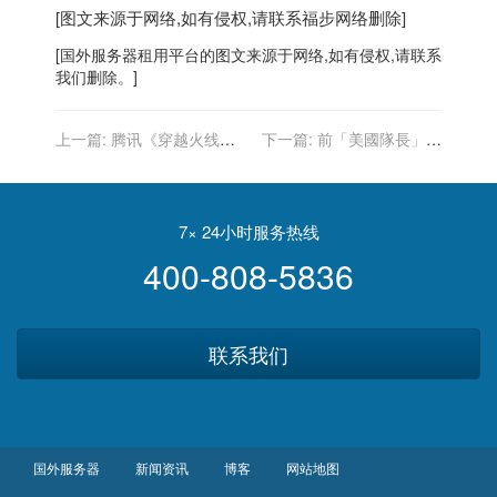
[图文来源于网络,如有侵权,请联系
福步
网络删除]
[
国外服务器
租用平台的图文来源于网络,如有侵权,请联系
我们删除。]
上一篇:
腾讯《穿越火线：
下一篇:
前「美國隊長」克
枪战王者》职业选手使用异
里斯伊凡 攜手巨石強森改拍
常道具被永久封号，官方提
動作喜劇
供全服补偿
7× 24小时服务热线
400-808-5836
联系我们
国外服务器
新闻资讯
博客
网站地图