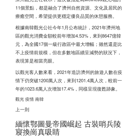
11個景點，都是融合了濟州自然資源、文化及居民的
療癒空間，希望提供更穩定優良品質的休憩服務。
根據南韓觀光公社今年1月公布統計，2021年濟州地
區的觀光消費金額較前年增加4.53%，來到8647億韓
元，為全國17個一級行政區中最大增幅；雖然還是比
不上疫情前規模，但在多數地區續呈減勢的狀況下，
表現算是相當亮眼。
以觀光客人數來看，2021年造訪濟州的旅遊人數在疫
情下仍突破1200萬人次，來到1201.4萬人次，較前一
年的1023.6萬人次增加17.4%，同樣呈現復甦跡象。
觀光 疫情 南韓
上一則
緬懷鄂圖曼帝國崛起 古裝哨兵陵
寢換崗真吸睛