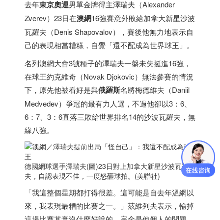
去年
東京奧運
男單金牌得主澤瑞夫（Alexander
Zverev）23日在
澳網
16強賽意外敗給
加拿大
新星沙波
瓦羅夫（Denis Shapovalov），賽後他無力地表示自
己的表現相當糟糕，自覺「還不配成為世界球王」。
名列澳網大會3號種子的澤瑞夫一盤未失挺進16強，
在球王約克維奇（Novak Djokovic）無法參賽的情況
下，原先他被看好是與
俄羅斯
名將梅德維夫（Daniil
Medvedev）爭冠的最有力人選，不過他卻以3：6、
6：7、3：6直落三敗給世界排名14的沙波瓦羅夫，無
緣八強。
德國網球選手澤瑞夫(圖)23日對上
加拿大
新星沙波瓦羅
夫，自認表現不佳，一度怒砸球拍。(美聯社)
「我這整個星期都打得很差。這可能是自去年溫網以
來，我表現最糟的比賽之一。」茲維列夫表示，輸掉
這場比賽其實沒什麼好說的，完全是他個人的問題，