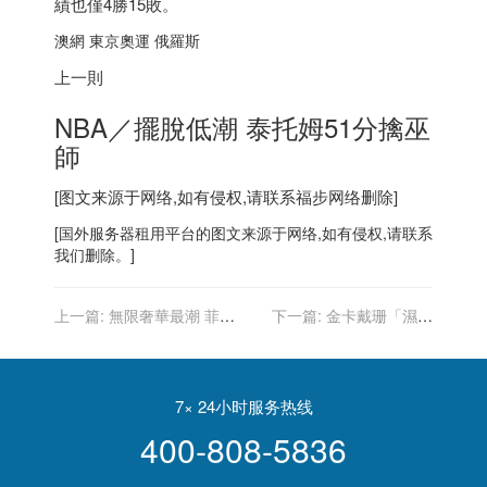
績也僅4勝15敗。
澳網 東京奧運 俄羅斯
上一則
NBA／擺脫低潮 泰托姆51分擒巫
師
[图文来源于网络,如有侵权,请联系
福步
网络删除]
[
国外服务器
租用平台的图文来源于网络,如有侵权,请联系
我们删除。]
上一篇:
無限奢華最潮 菲董
下一篇:
金卡戴珊「濕身
戴訂製Tiffany「遮眼」捧場
裝」出自他手 法時尚大師穆
Nigo首秀
格勒辭世
7× 24小时服务热线
400-808-5836