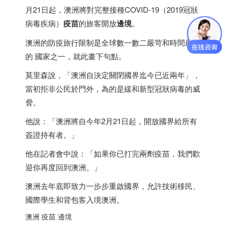
月21日起，澳洲將對完整接種COVID-19（2019冠狀
病毒疾病）
疫苗
的旅客開放
邊境
。
澳洲的防疫旅行限制是全球數一數二嚴苛和時間最久
的 國家之一，就此畫下句點。
莫里森說，「澳洲自決定關閉國界迄今已近兩年」，
當初拒非公民於門外，為的是緩和新型冠狀病毒的威
脅。
他說：「澳洲將自今年2月21日起，開放國界給所有
簽證持有者。」
他在記者會中說：「如果你已打完兩劑疫苗，我們歡
迎你再度回到澳洲。」
澳洲去年底即致力一步步重啟國界，允許技術移民、
國際學生和背包客入境澳洲。
澳洲 疫苗 邊境