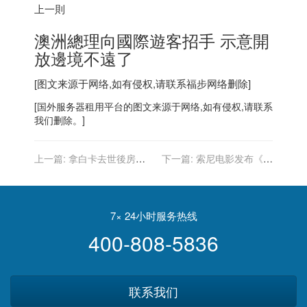
上一則
澳洲總理向國際遊客招手 示意開
放邊境不遠了
[图文来源于网络,如有侵权,请联系
福步
网络删除]
[
国外服务器
租用平台的图文来源于网络,如有侵权,请联系
我们删除。]
上一篇:
拿白卡去世後房產
下一篇:
索尼电影发布《神
會被政府收走？專家教這招
秘海域》特辑：“荷兰弟”上
可避免
天跑酷，还原游戏名场面
7× 24小时服务热线
400-808-5836
联系我们