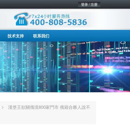
登录 / 注册
技术支持
联系我们
漢堡王欲關俄境800家門市 俄籍合夥人說不