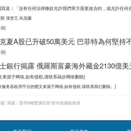
爾寫道：「沒有任何法律條款允許我們單方面更改合約，或允許任何
斯 漢堡王 烏克蘭
一則
克夏A股已升破50萬美元 巴菲特為何堅持
一則
士
銀行揭露 俄羅斯富豪海外藏金2130億美
图文来源于网络,如有侵权,请联系
福步
网络删除]
外服务器
租用平台的图文来源于网络,如有侵权,请联系我们删除。]
篇:
英媒：普亭9種驚悚症狀 暗示他瀕臨崩潰