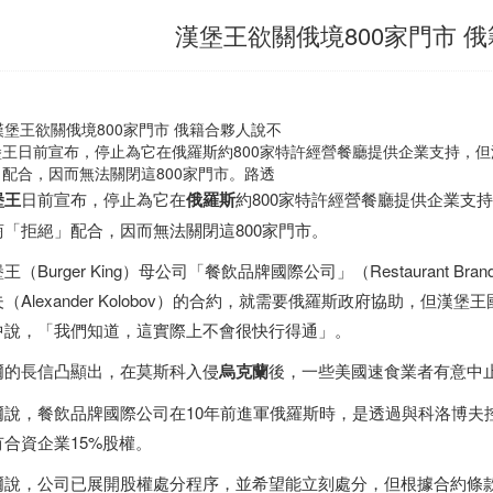
漢堡王欲關俄境800家門市 
堡王日前宣布，停止為它在俄羅斯約800家特許經營餐廳提供企業支持，
」配合，因而無法關閉這800家門市。路透
堡王
日前宣布，停止為它在
俄羅斯
約800家特許經營餐廳提供企業支
商「拒絕」配合，因而無法關閉這800家門市。
王（Burger King）母公司「餐飲品牌國際公司」（Restaurant Bran
（Alexander Kolobov）的合約，就需要俄羅斯政府協助，但漢堡王
中說，「我們知道，這實際上不會很快行得通」。
爾的長信凸顯出，在莫斯科入侵
烏克蘭
後，一些美國速食業者有意中
爾說，餐飲品牌國際公司在10年前進軍俄羅斯時，是透過與科洛博夫
有合資企業15%股權。
爾說，公司已展開股權處分程序，並希望能立刻處分，但根據合約條