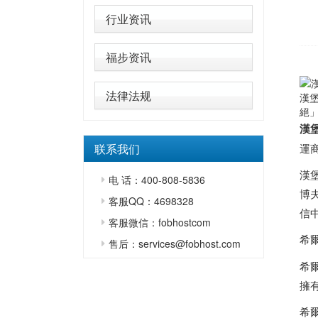
行业资讯
福步资讯
法律法规
漢
絕
漢
联系我们
運
漢堡
电 话：400-808-5836
博夫
客服QQ：4698328
信
客服微信：fobhostcom
希
售后：services@fobhost.com
希
擁
希