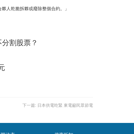
合夥人乾脆拆夥或廢除整個合約。」
不分割股票？
元
下一篇:
日本供電吃緊 東電籲民眾節電