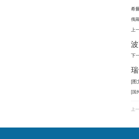
希
俄羅
上
波
下
瑞
[
[
国
上一