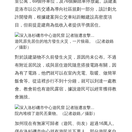
室公寓，69個停車位，及76個腳踏車停放處。該建案
是洛市以公共交通為導向社區規劃一部分，該計劃允
許開發商，根據建案與公交車站距離建設高密度項
目，但前提是建商為低收入者提供平價居住。
遊民原先居住的地方發生火災，一片狼藉。（記者啟鉻
／攝影）
對於該建築物不久前發生火災，原因尚未公布。不過
有附近居民說，或與居住遊民隨意搭接電路有關，因
為有了電路，他們就可以在室內充電、取暖、做簡單
飯食等。從這裡步行不到十分鐘，就可以到達一處教
會。教會前也有遊民露宿，據說遊民可以經常獲得教
會施捨。
院內堆積了遊民丟棄物。（記者啟鉻／攝影）
加州現在有無家可歸者（遊民、街友）超過16萬人。
僅在洛杉磯市中心就有遊民近五萬人，部分遊民來自