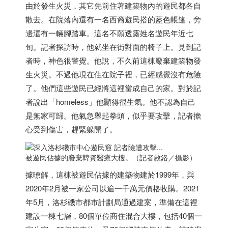
由於發生火災，其它先前住著建築物內的遊民都各自
散去。在院落內還有一名西裔遊民搭的藍色帳篷，旁
邊還有一輛腳踏車。這名不願透露姓名遊民年近七
旬。記者探訪時，他就坐在街對面的椅子上。見到記
者時，神色很警覺。他說，不久前這棟廢棄建築物發
生火災。不過他現在住在院子裡，已經感覺沒有危險
了。他們這些遊民已經將這裡當成自己的家。對於記
者說出「homeless」他顯得很生氣。他不認為自己
是無家可歸。他氣急舉起拳頭，似乎要攻擊，記者擔
心受到傷害，趕緊躲開了。
被遊民佔據的廢棄韓資醫療大樓。（記者啟鉻／攝影）
據暸解，這棟被遊民佔據的建築物建於1999年，與
2020年2月被一家公司以逾一千萬元價格收購。2021
年5月，洛杉磯市都市計劃局通過建案，準備在這裡
建設一棟七層，80個單位商住混合大樓，包括40個一