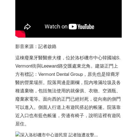
影音來源：記者啟鉻
這棟廢棄牙醫醫療大樓，位於洛杉磯市中心韓國城S.
Vermont街與Leeward路交匯處東北角。建築正門上
方有標記：Vermont Dental Group，原先也是韓裔牙
醫的營業場所。院落周邊是圍欄，院內堆滿垃圾及各
種遺棄物，包括無法使用的就傢俱、衣物、空酒瓶、
廢棄家電等。面向西的正門已經封死，從向南的側門
可以進入。側面人行道上有遊民搭起的帳篷。院落靠
近入口也有藍色帳篷，旁邊有椅子，說明這裡有遊民
居住。