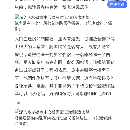
災前，據說最多時有近十餘名遊民居住。
院內還有一名年屆七旬遊民居住帳篷。（記者啟鉻／攝
影）
入口左邊房間門開著，屋內有燈光，從擺放音響中傳
出很大的音樂聲。記者詢問是否有人，沒有人應答。
據說，這裡住著一對男性伴侶，一名非裔和一名西
裔。兩人於多年前在市區一處公園相遇，這樣就開始
進出成雙成對了，互相依靠。原本是醫療大樓辦公
室，他們作為居室，其中有雙人床，還有堆積很多的
各種家具、電器。其中非裔男子平時撿拾一些塑膠瓶
等可以回收物品，好的時候每天可以賺到40元至50
元。
廢棄建築物內還有兩名男性遊民搭伙居住。（記者啟鉻
／攝影）