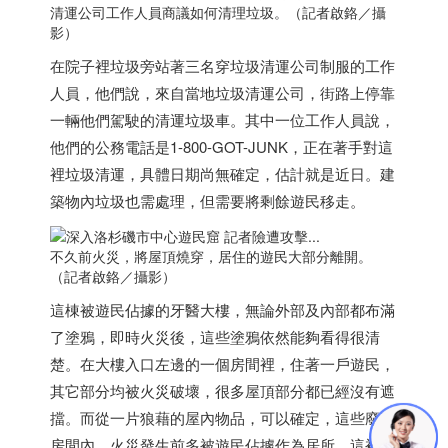
清運公司工作人員商議如何清理垃圾。（記者啟鉻／攝
影）
在院子裡垃圾旁站著三名穿垃圾清運公司制服的工作
人員，他們說，來自當地垃圾清運公司，街路上停靠
一輛他們駕駛的清運垃圾車。其中一位工作人員說，
他們的公務電話是1-800-GOT-JUNK，正在著手對這
裡垃圾清運，具體日期尚無確定，估計就是近日。建
築物內垃圾也需處理，但需要將剩餘遊民移走。
不久前火災，將屋頂燒穿，居住的遊民大部分離開。
（記者啟鉻／攝影）
這棟被遊民佔據的牙醫大樓，無論外部及內部都布滿
了塗鴉，即時火災後，這些塗鴉依然能夠看得很清
楚。在大樓入口左邊的一個房間裡，住著一戶遊民，
其它部分均被火災破壞，很多屋頂部分都已經沒有遮
擋。而從一片狼藉的屋內物品，可以確定，這些廢棄
房間內，火災發生前多被遊民佔據作為居所。這裡火