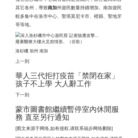
其它各州，導致
南加
州遊民數量持續增加。南加遊民
較多集中在洛市中心、聖塔莫尼卡市、橙縣、聖地牙
哥等地。
廢棄醫療大樓火災前情形。（谷歌）
洛杉磯 加州 南加
上一則
華人三代拒打疫苗「禁閉在家」
孩子不上學 大人辭工作
下一則
蒙市圖書館繼續暫停室內休閒服
務 直至另行通知
[图文来源于网络,如有侵权,请联系
福步
网络删除]