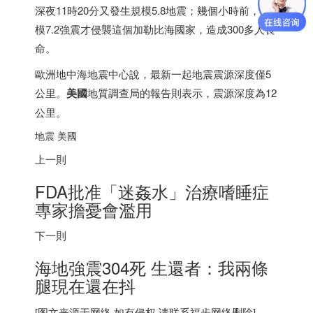
深夜11時20分又發生規模5.8地震；幾個小時前，規
模7.2強震才侵襲這個加勒比海國家，造成300多人喪
命。
歐洲地中海地震中心說，最新一起地震震源深度僅5
公里。
美國
地質調查局的報告則表示，震源深度為12
公里。
地震 美國
上一則
FDA批准「迷姦水」治療嗜睡症
專家擔憂會濫用
下一則
海地強震304死 生還者：我兩條
腿現在還在抖
[图文来源于网络,如有侵权,请联系
福步
网络删除]