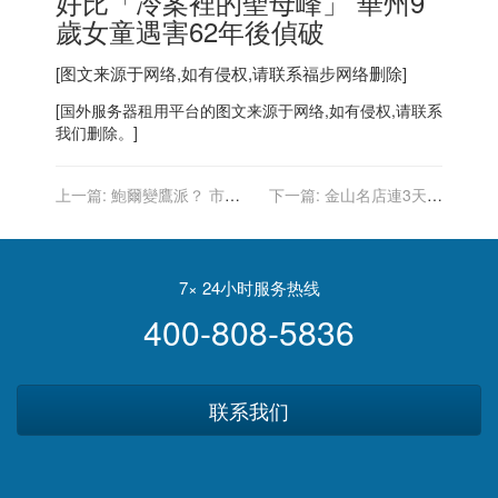
好比「冷案裡的聖母峰」 華州9
歲女童遇害62年後偵破
[图文来源于网络,如有侵权,请联系
福步
网络删除]
[
国外服务器
租用平台的图文来源于网络,如有侵权,请联系
我们删除。]
上一篇:
鮑爾變鷹派？ 市
下一篇:
金山名店連3天遭
場：Fed明年升息3次
「集體洗劫」新法讓加州變
竊盜天堂？
7× 24小时服务热线
400-808-5836
联系我们