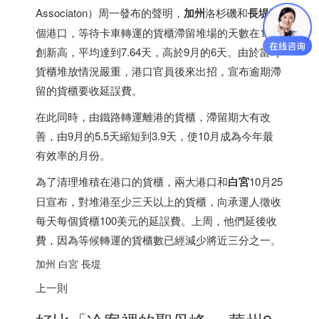
Associaton）周一發布的聲明，
加州
洛杉磯和
長堤
兩
個港口，等待卡車轉運的貨櫃滯留堆場的天數在10月
創新高，平均達到7.64天，高於9月的6天。由於當時
貨櫃堆放情況嚴重，港口官員後來出招，宣布逾期滯
留的貨櫃要收延誤費。
在此同時，由鐵路轉運離港的貨櫃，滯留期大有改
善，由9月的5.5天縮短到3.9天，使10月成為今年最
有效率的月份。
為了清理堆積在港口的貨櫃，兩大港口和
白宮
10月25
日宣布，對堆港至少三天以上的貨櫃，向承運人徵收
每天每個貨櫃100美元的延誤費。上周，他們延後收
費，因為等候轉運的貨櫃數已經減少將近三分之一。
加州 白宮 長堤
上一則