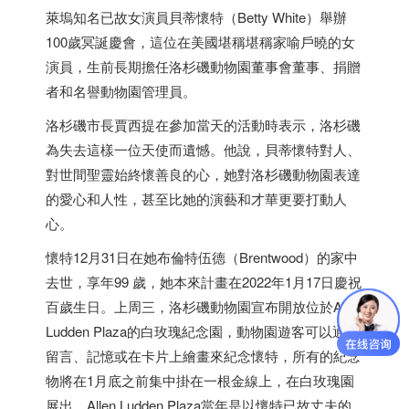
萊塢知名已故女演員貝蒂懷特（Betty White）舉辦
100歲冥誕慶會，這位在美國堪稱堪稱家喻戶曉的女
演員，生前長期擔任洛杉磯動物園董事會董事、捐贈
者和名譽動物園管理員。
洛杉磯市長賈西提在參加當天的活動時表示，洛杉磯
為失去這樣一位天使而遺憾。他說，貝蒂懷特對人、
對世間聖靈始終懷善良的心，她對洛杉磯動物園表達
的愛心和人性，甚至比她的演藝和才華更要打動人
心。
懷特12月31日在她布倫特伍德（Brentwood）的家中
去世，享年99 歲，她本來計畫在2022年1月17日慶祝
百歲生日。上周三，洛杉磯動物園宣布開放位於Allen
Ludden Plaza的白玫瑰紀念園，動物園遊客可以通過
留言、記憶或在卡片上繪畫來紀念懷特，所有的紀念
物將在1月底之前集中掛在一根金線上，在白玫瑰園
展出。Allen Ludden Plaza當年是以懷特已故丈夫的