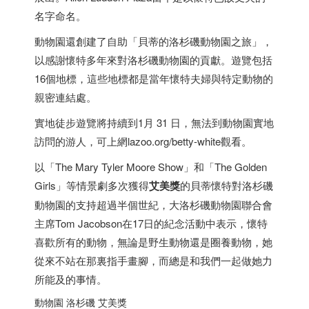
名字命名。
動物園還創建了自助「貝蒂的洛杉磯動物園之旅」，
以感謝懷特多年來對洛杉磯動物園的貢獻。遊覽包括
16個地標，這些地標都是當年懷特夫婦與特定動物的
親密連結處。
實地徒步遊覽將持續到1月 31 日，無法到動物園實地
訪問的游人，可上網lazoo.org/betty-white觀看。
以「The Mary Tyler Moore Show」和「The Golden
Girls」等情景劇多次獲得
艾美獎
的貝蒂懷特對洛杉磯
動物園的支持超過半個世紀，大洛杉磯動物園聯合會
主席Tom Jacobson在17日的紀念活動中表示，懷特
喜歡所有的動物，無論是野生動物還是圈養動物，她
從來不站在那裏指手畫腳，而總是和我們一起做她力
所能及的事情。
動物園 洛杉磯 艾美獎