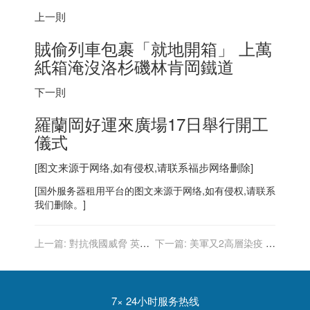
上一則
賊偷列車包裹「就地開箱」 上萬
紙箱淹沒洛杉磯林肯岡鐵道
下一則
羅蘭岡好運來廣場17日舉行開工
儀式
[图文来源于网络,如有侵权,请联系
福步
网络删除]
[
国外服务器
租用平台的图文来源于网络,如有侵权,请联系
我们删除。]
上一篇:
對抗俄國威脅 英提
下一篇:
美軍又2高層染疫 日
供烏克蘭反裝甲防禦武器
前曾與拜登接觸
7× 24小时服务热线