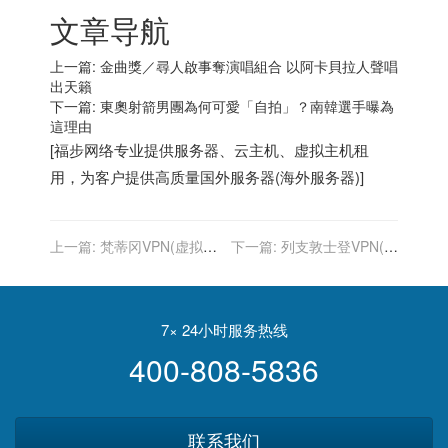
文章导航
上一篇:
金曲獎／尋人啟事奪演唱組合 以阿卡貝拉人聲唱
出天籟
下一篇:
東奧射箭男團為何可愛「自拍」？南韓選手曝為
這理由
[
福步
网络专业提供
服务器
、
云主机
、
虚拟主机
租
用，为客户提供高质量
国外服务器
(
海外服务器
)]
上一篇:
梵蒂冈VPN(虚拟专
下一篇:
列支敦士登VPN(虚
用网络)-国外VPN
拟专用网络)-国外VPN
7× 24小时服务热线
400-808-5836
联系我们