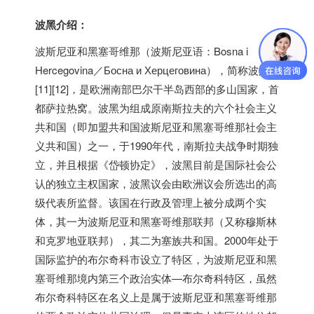
波黑介绍：
波斯尼亚和黑塞哥维那（波斯尼亚语：Bosna i
Hercegovina／Босна и Херцеговина），简称波黑
[11][12]，是欧洲南部巴尔干半岛西部的多山国家，首
都萨拉热窝。波黑为组成原南斯拉夫的六个社会主义
共和国（即加盟共和国波斯尼亚和黑塞哥维那社会主
义共和国）之一，于1990年代，南斯拉夫战争时期独
立，并且根据《岱顿协定》，波黑目前是国际社会公
认的独立主权国家，波黑议会由欧洲议会所选出的高
级代表所监督。该国在行政及管理上被分成两个实
体，其一为波斯尼亚和黑塞哥维那联邦（又称穆斯林
和克罗地亚联邦），其二为塞族共和国。2000年处于
国际监护的布尔奇科市设立了特区，为波斯尼亚和黑
塞哥维那境内第三个政治实体—布尔奇科特区，虽然
布尔奇科特区在名义上是属于波斯尼亚和黑塞哥维那