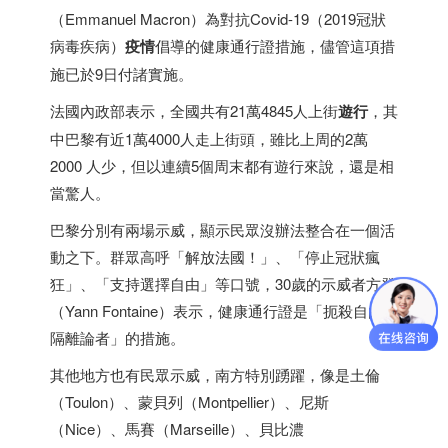
（Emmanuel Macron）為對抗Covid-19（2019冠狀
病毒疾病）
疫情
倡導的健康通行證措施，儘管這項措
施已於9日付諸實施。
法國內政部表示，全國共有21萬4845人上街
遊行
，其
中巴黎有近1萬4000人走上街頭，雖比上周的2萬
2000 人少，但以連續5個周末都有遊行來說，還是相
當驚人。
巴黎分別有兩場示威，顯示民眾沒辦法整合在一個活
動之下。群眾高呼「解放法國！」、「停止冠狀瘋
狂」、「支持選擇自由」等口號，30歲的示威者方登
（Yann Fontaine）表示，健康通行證是「扼殺自由、
隔離論者」的措施。
其他地方也有民眾示威，南方特別踴躍，像是土倫
（Toulon）、蒙貝列（Montpellier）、尼斯
（Nice）、馬賽（Marseille）、貝比濃