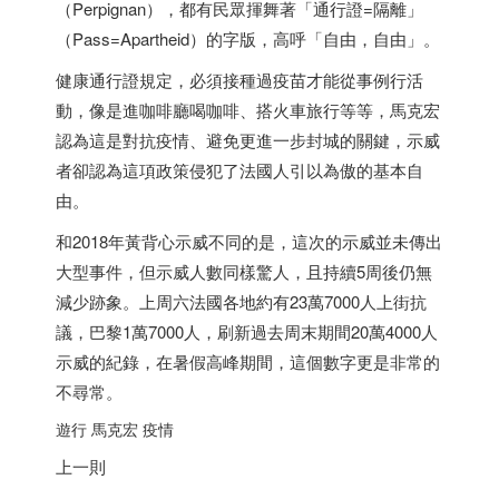
（Perpignan），都有民眾揮舞著「通行證=隔離」
（Pass=Apartheid）的字版，高呼「自由，自由」。
健康通行證規定，必須接種過疫苗才能從事例行活
動，像是進咖啡廳喝咖啡、搭火車旅行等等，馬克宏
認為這是對抗疫情、避免更進一步封城的關鍵，示威
者卻認為這項政策侵犯了法國人引以為傲的基本自
由。
和2018年黃背心示威不同的是，這次的示威並未傳出
大型事件，但示威人數同樣驚人，且持續5周後仍無
減少跡象。上周六法國各地約有23萬7000人上街抗
議，巴黎1萬7000人，刷新過去周末期間20萬4000人
示威的紀錄，在暑假高峰期間，這個數字更是非常的
不尋常。
遊行 馬克宏 疫情
上一則