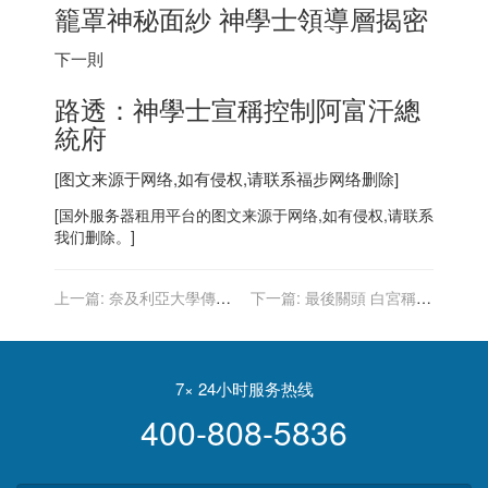
籠罩神秘面紗 神學士領導層揭密
下一則
路透：神學士​宣稱控制阿富汗總
統府
[图文来源于网络,如有侵权,请联系
福步
网络删除]
[
国外服务器
租用平台的图文来源于网络,如有侵权,请联系
我们删除。]
上一篇:
奈及利亞大學傳槍
下一篇:
最後關頭 白宮稱26
擊案 3死20人遭綁架
日撤離阿富汗1萬2500人
7× 24小时服务热线
400-808-5836