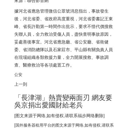
來源：聯合影音網
據河北省應急管理微信公眾號消息指出，事故發生
後，河北省委、省政府高度重視，河北省委書記王東
峰、省長許勤第一時間作出批示，要求不惜代價搜救
失聯人員，全力救治受傷人員，盡快查明事故原因，
妥處善後事宜。河北省應急廳、省公安廳、省衛健
委、省消防總隊以及石家莊市、平山縣有關負責人員
在現場組織各類救援力量，全力開展搜救、事故調
查、醫療救治等各項處置工作。
公安
上一則
「長津湖」熱賣變兩面刃 網友要
吳京捐出愛國財給老兵
[图文来源于网络,如有侵权,请联系
福步
网络删除]
[
国外服务器
租用平台的图文来源于网络,如有侵权,请联系