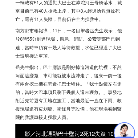
一輛載有51人的通勤大巴士在滹沱河王母橋落水，截
至目前已有40人搶救上岸，其中3人經過搶救無效死
亡，還有11人失蹤，目前仍在全力搜救中。
南方都市報報導，11日，一名目擊者岳先生表示，他
於8時55分到達現場，應急、消防、
公安
等部門已到
達，當時車頂有十幾人等待救援，水位已經過了大巴
士玻璃接近車頂。
岳先生指出，巴士應該是剛好掉進河道的坑裡，不然
河面這麼寬，車可能就被水流沖走了，後來一前一後
有兩台挖土機在旁邊把巴士堵住。「我十點鐘左右走
的，當時大巴車頂只剩下幾個人還未獲救。」事發地
附近先前還有工地在施工，當地最近一直在下雨。救
援現場還有皮划艇、衝鋒舟等設備，他在現場看到醫
院的救護車接走獲救人員。