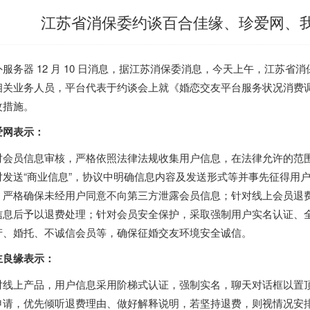
江苏省消保委约谈百合佳缘、珍爱网、
外服务器
12 月 10 日消息，据江苏消保委消息，今天上午，江苏省
相关业务人员，平台代表于约谈会上就《婚恋交友平台服务状况消费
改措施。
爱网表示：
对会员信息审核，严格依照法律法规收集用户信息，在法律允许的范
对发送“商业信息”，协议中明确信息内容及发送形式等并事先征得用
，严格确保未经用户同意不向第三方泄露会员信息；针对线上会员退
信息后予以退费处理；针对会员安全保护，采取强制用户实名认证、
产、婚托、不诚信会员等，确保征婚交友环境安全诚信。
主良缘表示：
对线上产品，用户信息采用阶梯式认证，强制实名，聊天对话框以置
申请，优先倾听退费理由、做好解释说明，若坚持退费，则视情况安