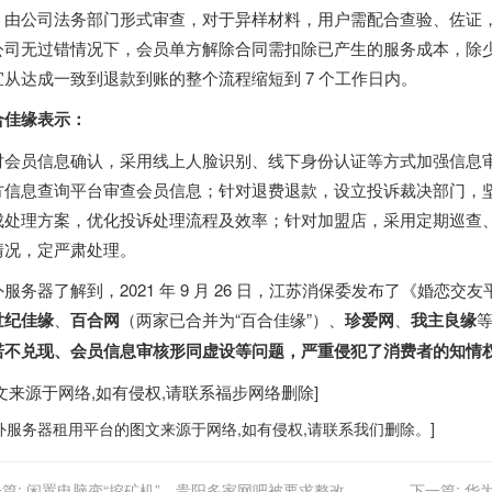
，由公司法务部门形式审查，对于异样材料，用户需配合查验、佐证
公司无过错情况下，会员单方解除合同需扣除已产生的服务成本，除
宜从达成一致到退款到账的整个流程缩短到 7 个工作日内。
合佳缘表示：
对会员信息确认，采用线上人脸识别、线下身份认证等方式加强信息
方信息查询平台审查会员信息；针对退费退款，设立投诉裁决部门，坚持
成处理方案，优化投诉处理流程及效率；针对加盟店，采用定期巡查
情况，定严肃处理。
外服务器
了解到，2021 年 9 月 26 日，江苏消保委发布了《婚
世纪佳缘
、
百合网
（两家已合并为“百合佳缘”）、
珍爱网
、
我主良缘
等
诺不兑现、会员信息审核形同虚设等问题，严重侵犯了消费者的知情
图文来源于网络,如有侵权,请联系
福步
网络删除]
外服务器
租用平台的图文来源于网络,如有侵权,请联系我们删除。]
篇:
闲置电脑变“挖矿机”，贵阳多家网吧被要求整改
下一篇:
华