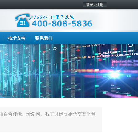
登录 / 注册
技术支持
联系我们
谈百合佳缘、珍爱网、我主良缘等婚恋交友平台