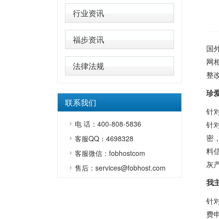
行业资讯
福步资讯
国
网
法律法规
整
珍
联系我们
针
电 话：400-808-5836
针
密
客服QQ：4698328
料
客服微信：fobhostcom
灰
售后：services@fobhost.com
我
针
费