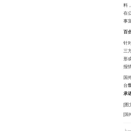
料
在
事
百
针
三
形
报
国
台
承
[
[
国
上一