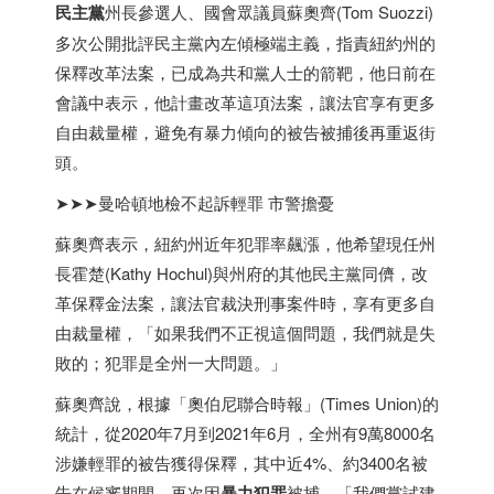
民主黨
州長參選人、國會眾議員蘇奧齊(Tom Suozzi)
多次公開批評民主黨內左傾極端主義，指責紐約州的
保釋改革法案，已成為共和黨人士的箭靶，他日前在
會議中表示，他計畫改革這項法案，讓法官享有更多
自由裁量權，避免有暴力傾向的被告被捕後再重返街
頭。
➤➤➤曼哈頓地檢不起訴輕罪 市警擔憂
蘇奧齊表示，紐約州近年犯罪率飆漲，他希望現任州
長霍楚(Kathy Hochul)與州府的其他民主黨同儕，改
革保釋金法案，讓法官裁決刑事案件時，享有更多自
由裁量權，「如果我們不正視這個問題，我們就是失
敗的；犯罪是全州一大問題。」
蘇奧齊說，根據「奧伯尼聯合時報」(Times Union)的
統計，從2020年7月到2021年6月，全州有9萬8000名
涉嫌輕罪的被告獲得保釋，其中近4%、約3400名被
告在候審期間，再次因
暴力犯罪
被捕，「我們嘗試建