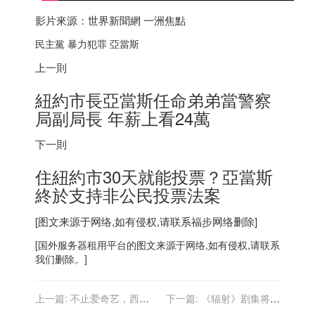
影片來源：世界新聞網 一洲焦點
民主黨 暴力犯罪 亞當斯
上一則
紐約市長亞當斯任命弟弟當警察
局副局長 年薪上看24萬
下一則
住紐約市30天就能投票？亞當斯
終於支持非公民投票法案
[图文来源于网络,如有侵权,请联系
福步
网络删除]
[
国外服务器
租用平台的图文来源于网络,如有侵权,请联系
我们删除。]
上一篇:
不止爱奇艺，西
下一篇:
《辐射》剧集将于
安、咸阳人民可免费观看优
2022 年内开拍，乔纳森・