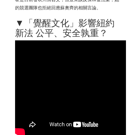
的競選團隊也拒絕回應蘇奧齊的相關言論。
▼「覺醒文化」影響紐約
新法 公平、安全孰重？