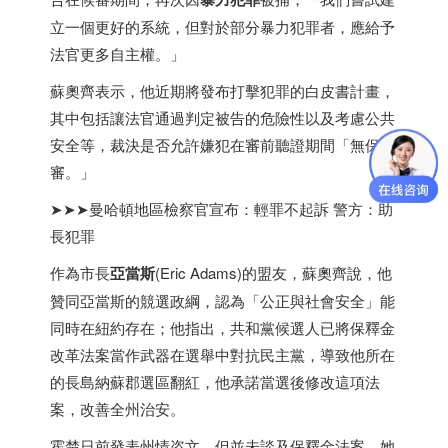
立一個更好的系統，但對於部分暴力犯罪者，應給予
法官更多自主權。」
蘇奧齊表示，他近期將發布打擊犯罪的白皮書計畫，
其中包括讓法官通過判定被告的危險性以及考慮公共
安全等，裁決是否允許嫌犯在審前聽證期間「無保候
審。」
➤➤➤曼哈頓地區檢察官宣布：輕罪不起訴 警方：助
長犯罪
作為市長
亞當斯
(Eric Adams)的盟友，蘇奧齊說，他
贊同亞當斯的競選政綱，認為「公正與社會安全」能
同時在紐約存在；他指出，共和黨候選人已將保釋金
改革法案當作武器在選舉中對抗民主黨，導致他所在
的長島納蘇郡選區翻紅，他承諾當選後修改這項法
案，改善全州治安。
霍楚日前發表州情咨文，但並未談及保釋金法案，她