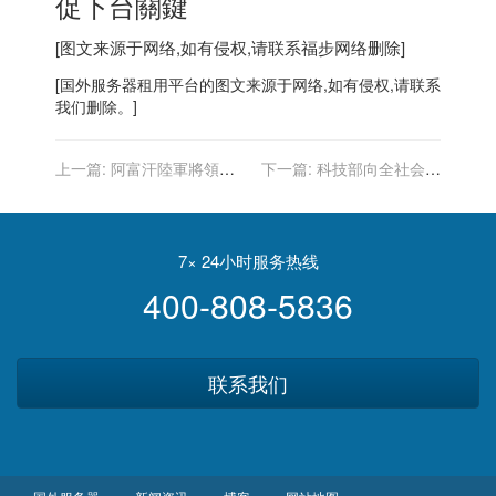
促下台關鍵
[图文来源于网络,如有侵权,请联系
福步
网络删除]
[
国外服务器
租用平台的图文来源于网络,如有侵权,请联系
我们删除。]
上一篇:
阿富汗陸軍將領投
下一篇:
科技部向全社会征
書紐時：非不願為自己而戰
集颠覆性技术研发方向
是夥伴不打了
7× 24小时服务热线
400-808-5836
联系我们