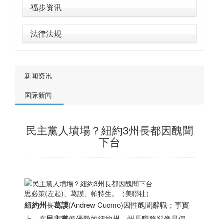
福步资讯
法律法规
新闻资讯
国际新闻
民主黨人墳場？紐約3州長都因醜聞
下台
思必策(左起)、葛謨、帕特生。（美聯社）
紐約州
長
葛謨
(Andrew Cuomo)因性醜聞辭職；事實
上，在
民主黨
偏優勢的紐約州，州長職務卻像是個