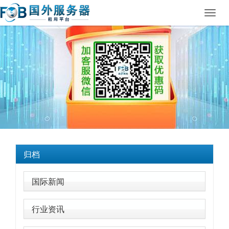
Toggl
navig
归档
国际新闻
行业资讯