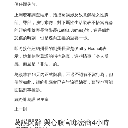
個任期失敗。
上周發布調查結果，指控葛謨涉及故意觸碰女性胸
部、臀部，強行索吻，對下屬性生活發表不恰當言論
的紐約州檢察長詹樂霞(Letitia James)說，這是紐約
悲傷的時刻，也是邁向正義的重要一步。
即將接任紐約州長的副州長霍楚(Kathy Hochul)表
示，她相信對葛謨的指控為真，這些情事「令人反
感」而且是「非法」的。
葛謨將在14天內正式辭職，不過否認有不當行為，但
儘管如此，紐約州議會已在討論彈劾案，葛謨也可能
面臨刑事控訴。
紐約州 葛謨 民主黨
上一則
葛謨閃辭 與心腹官邸密商4小時