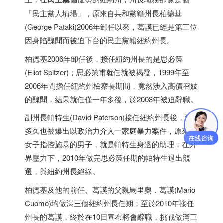
「民主黨人墳場」，原來自共和黨籍州長柏德基
(George Pataki)2006年卸任以來，葛謨已經是第三位
因身陷醜聞而被迫下台的民主黨籍紐約州長。
柏德基2006年卸任後，接任紐約州長的是思必策
(Eliot Spitzer)；思必策甫就任就被揭發，1999年至
2006年間擔任紐約州檢察長期間，竟然涉入高價召妓
的醜聞，結果就任僅一年多後，於2008年被迫辭職。
副州長帕特生(David Paterson)接任紐約州長後，沒
多久也被爆出以政治力介入一家庭暴力案件，原來一
女子指控施暴的男子，就是帕特生身邊的助理；在外
界壓力下，2010年做完思必策任期的帕特生退出競
選，與紐約州長絕緣。
柏德基及他的前任、葛謨的父親馬里奧．葛謨(Mario
Cuomo)均做滿三個紐約州長任期；至於2010年接任
州長的葛謨，終於在10日宣布將會辭職，挑戰做滿三