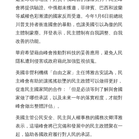
會將提供驗證。中俄都未獲邀，菲律賓、
巴西
和波蘭
等威權色彩漸濃的國家反而受邀。今年1月6日前總統
川普支持者衝進國會的暴動，也讓美國引以為傲的民
主體制蒙塵。拜登表示，民主體制有自我調整、自我
改善的功能。
華府希望藉由峰會推動對科技的妥善應用，避免人民
隱私遭到侵害或政府藉此加強監視偵蒐。
美國非營利機構「自由之家」主任博雅吉安認為，民
主峰會有助於讓搖搖欲墜的民主政體可以做得更好，
促進民主國家間的合作：「但是必須等到了解與會國
家做了哪些承諾，以及未來一年的落實程度，才能對
峰會做出整體評估」。
美國主管公民安全、民主與人權事務的國務次卿澤雅
表示，這場峰會將已完備和發展中的民主政體聚在一
起，協助各國政府履行對人民的承諾。