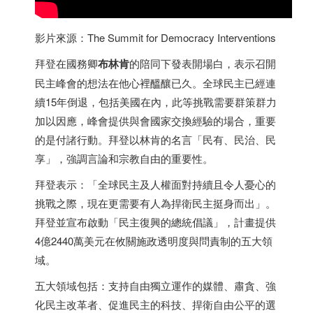
影片來源：The Summit for Democracy Interventions
拜登在國務卿
布林肯
的陪同下發表開場白，表示召開
民主峰會的想法在他心裡醞釀已久。全球民主已經連
續15年倒退，包括美國在內，此等挑戰需要群策群力
加以因應，峰會提供與會國家交換經驗的場合，重要
的是付諸行動。拜登以林肯的名言「民有、民治、民
享」，強調言論和宗教自由的重要性。
拜登表示：「全球民主及人權面對持續且令人憂心的
挑戰之際，現在更需要有人為捍衛民主挺身而出」。
拜登並宣布啟動「民主復興的總統倡議」，計畫提供
4億2440萬美元在攸關施政透明度與問責制的五大領
域。
五大領域包括：支持自由獨立運作的媒體、肅貪、強
化民主改革者、促進民主的科技、捍衛自由公平的選