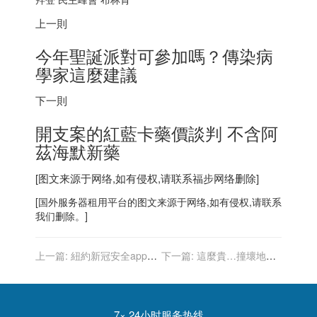
上一則
今年聖誕派對可參加嗎？傳染病
學家這麼建議
下一則
開支案的紅藍卡藥價談判 不含阿
茲海默新藥
[图文来源于网络,如有侵权,请联系
福步
网络删除]
[
国外服务器
租用平台的图文来源于网络,如有侵权,请联系
我们删除。]
上一篇:
紐約新冠安全app
下一篇:
這麼貴…撞壞地鐵1
父母可傳子女接種紀錄
塊瓷磚要賠1800元 成都地
鐵回應了
7× 24小时服务热线