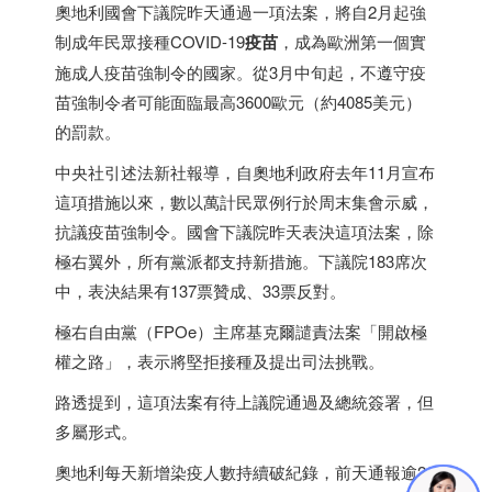
奧地利國會下議院昨天通過一項法案，將自2月起強
制成年民眾接種COVID-19
疫苗
，成為歐洲第一個實
施成人疫苗強制令的國家。從3月中旬起，不遵守疫
苗強制令者可能面臨最高3600歐元（約4085美元）
的罰款。
中央社引述法新社報導，自奧地利政府去年11月宣布
這項措施以來，數以萬計民眾例行於周末集會示威，
抗議疫苗強制令。國會下議院昨天表決這項法案，除
極右翼外，所有黨派都支持新措施。下議院183席次
中，表決結果有137票贊成、33票反對。
極右自由黨（FPOe）主席基克爾譴責法案「開啟極
權之路」，表示將堅拒接種及提出司法挑戰。
路透提到，這項法案有待上議院通過及總統簽署，但
多屬形式。
奧地利每天新增染疫人數持續破紀錄，前天通報逾2