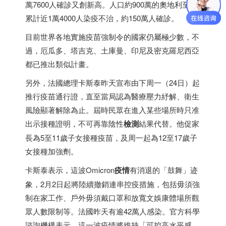
萬7600人確診又創新高。人口約900萬的奧地利至今
累計近1萬4000人染疫不治，約150萬人確診。
目前世界各地實施疫苗強制令的國家仍屬極少數，不
過，厄瓜多、塔吉克、土庫曼、
印尼
及密克羅尼西亞
都已推出類似計畫。
另外，法國總理卡斯泰昨天宣布由下周一（24日）起
推行疫苗通行證，直至當局認為醫療壓力紓解、衛生
風險顯著解除為止。屆時民眾在進入某些場所時只准
出示接種證明，不可再靠陰性
檢測
結果代替。他促家
長為5至11歲子女接種疫苗，及周一起為12至17歲子
女接種加強劑。
卡斯泰表示，這波Omicron
疫情
有消退的「鼓舞」迹
象，2月2日起將陸續撤銷連串控疫措施，包括毋須強
制在家工作、戶外毋須戴口罩和放寬文娛康體場所觀
眾人數限制等。法國昨天有逾42萬人感染。官方科學
諮詢機構表示，這一波疫情將維持「可控高水平感