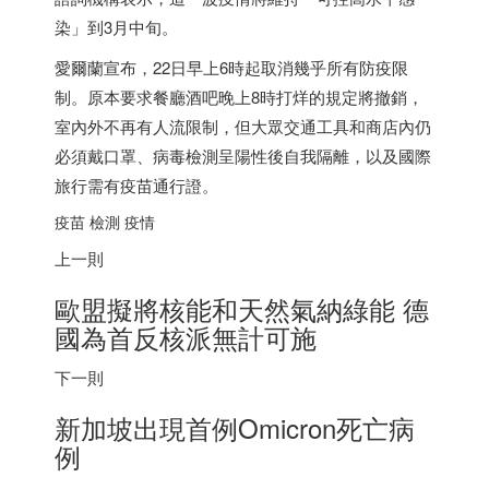
染」到3月中旬。
愛爾蘭宣布，22日早上6時起取消幾乎所有防疫限
制。原本要求餐廳酒吧晚上8時打烊的規定將撤銷，
室內外不再有人流限制，但大眾交通工具和商店內仍
必須戴口罩、病毒檢測呈陽性後自我隔離，以及國際
旅行需有疫苗通行證。
疫苗 檢測 疫情
上一則
歐盟擬將核能和天然氣納綠能 德
國為首反核派無計可施
下一則
新加坡
出現首例Omicron死亡病
例