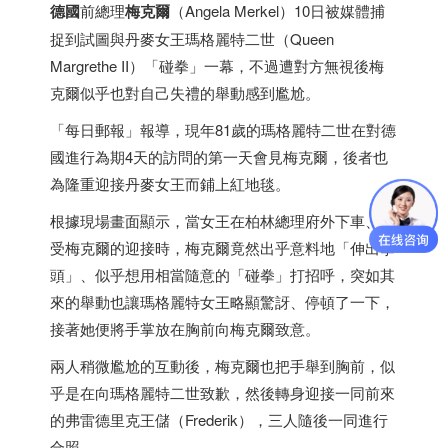
德國
前總理
梅克爾
（Angela Merkel）10日被媒體捕
捉到試圖與丹麥女王瑪格麗特二世（Queen
Margrethe II）「碰拳」一幕，不過遭對方無視後梅
克爾似乎也對自己失禮的舉動感到尷尬。
「每日郵報」報導，現年81歲的瑪格麗特二世在對德
國進行為期4天的訪問的第一天會見梅克爾，後者也
為隆重迎接丹麥女王而鋪上紅地毯。
根據現場畫面顯示，當女王在柏林總理府外下車、接
受梅克爾的迎接時，梅克爾竟然出乎意料地「伸出拳
頭」、似乎想用相當隨意的「碰拳」打招呼，突如其
來的舉動也讓瑪格麗特女王略顯驚訝、停頓了一下，
接著她便將手掌放在胸前向梅克爾致意。
兩人稍微尷尬的互動後，梅克爾也把手舉到胸前，似
乎是在向瑪格麗特二世致歉，然後轉身迎接一同前來
的弗雷德里克王儲（Frederik），三人隨後一同進行
合照。