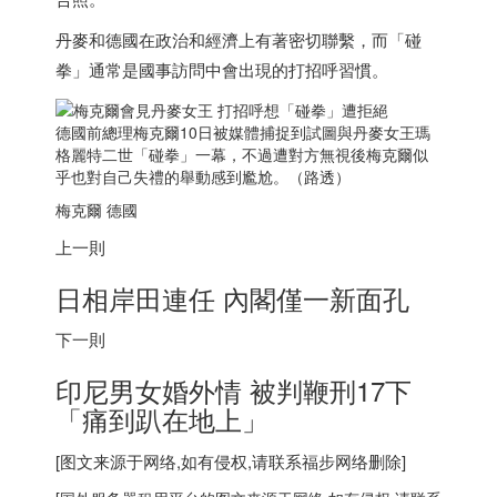
丹麥和德國在政治和經濟上有著密切聯繫，而「碰
拳」通常是國事訪問中會出現的打招呼習慣。
德國前總理梅克爾10日被媒體捕捉到試圖與丹麥女王瑪
格麗特二世「碰拳」一幕，不過遭對方無視後梅克爾似
乎也對自己失禮的舉動感到尷尬。（路透）
梅克爾 德國
上一則
日相岸田連任 內閣僅一新面孔
下一則
印尼
男女婚外情 被判鞭刑17下
「痛到趴在地上」
[图文来源于网络,如有侵权,请联系
福步
网络删除]