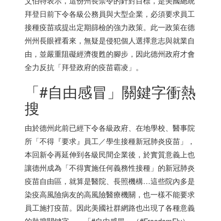
艾伯特表示，這份州長禁令的針對目標，是美國總統
拜登日前下令各級公務員與大型企業，必須要求員工
接種疫苗或提出定期篩檢的強力政策。此一政策在德
州州長眼裡看來，無疑是侵犯個人選擇意志與就業自
由，並嚴重阻礙經濟復甦的腳步，因此德州政府才會
全力反抗「拜登政府的疫苗霸凌」。
「#自由感冒」關鍵字衝熱
搜
由於德州此前已經下令各級政府、在地學校、醫事院
所「不得『要求』員工／學生接種新冠肺炎疫苗」，
本回新令再延伸到各級民間企業後，於實質意義上也
讓德州成為「不得實施任何義務性接種」的新冠肺炎
疫苗自由區，就算是醫院、長照機構…這些院內多是
染疫高風險病友的高風險醫療機關，也一樣不能要求
員工施打疫苗。因此美國社群網路也出現了各種意義
的熱搜關鍵字——「#自由感冒」（#FreedomFlu）