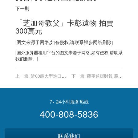
下一則
「芝加哥教父」卡彭遺物 拍賣
300萬元
[图文来源于网络,如有侵权,请联系
福步
网络删除]
[
国外服务器
租用平台的图文来源于网络,如有侵权,请联系
我们删除。]
上一篇:
近60艘大型進口貨
下一篇:
觀望通膨財報 股指
輪在南加港口積壓 前所未見
連跌三日
7× 24小时服务热线
400-808-5836
联系我们