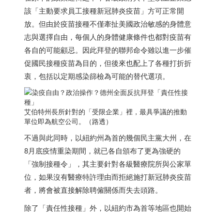
該「主動要求員工接種新冠肺炎疫苗」方可正常開
放。但由於疫苗接種不僅牽扯美國政治敏感的身體意
志與選擇自由，每個人的身體健康條件也都對疫苗有
各自的可能顧忌。因此拜登的聯邦命令雖以進一步催
促國民接種疫苗為目的，但後來也配上了各種打折折
衷，包括以定期感染篩檢為可能的替代選項。
艾伯特州長所針對的「受限企業」裡，最具爭議的推動
單位即為航空公司。（路透）
不過與此同時，以紐約州為首的幾個民主黨大州，在
8月底疫情重染期間，就已各自頒布了更為強硬的
「強制接種令」，其主要針對各級醫療院所與公家單
位，如果沒有醫療特許理由而拒絕施打新冠肺炎疫苗
者，將會被直接解除聘僱關係而失去頭路。
除了「責任性接種」外，以紐約市為首等地區也開始