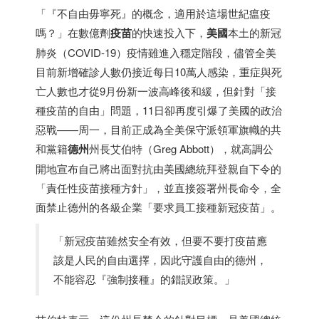
「『不自由毋寧死』的概念，適用於這場世紀瘟疫
嗎？」在數億劑
疫苗
的快速投入下，
美國
本土的新冠
肺炎（COVID-19）疫情雖進入穩定階段，儘管全美
目前新增確診人數仍接近每日10萬人感染，重症與死
亡人數也才從9月份新一波高峰後和緩，但針對「接
種疫苗的自由」問題，11日卻再度引爆了美國的政治
惡戰——周一，目前正成為全美保守派領軍旗幟的共
和黨籍
德州
州長艾伯特（Greg Abbott），就高調公
開地宣布自己將出面對抗由美國總統拜登親自下令的
「責任性疫苗接種方針」，並直接簽署州長命令，全
面禁止德州的各級企業「要求員工接種新冠疫苗」。
「新冠疫苗雖然安全有效，但要不要打疫苗應
該是人民的自由選擇，因此守護自由的德州，
不能容忍『強制接種』的錯誤政策。」