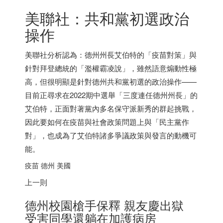
美聯社：共和黨初選政治
操作
美聯社分析認為：德州州長艾伯特的「疫苗對策」與
針對拜登總統的「濫權霸凌說」，雖然語意煽動性極
高，但很明顯是針對德州共和黨初選的政治操作——
目前正尋求在2022期中選舉「三度連任德州州長」的
艾伯特，正面對著黨內多名保守派新秀的群起挑戰，
因此要如何在疫苗與社會政策問題上與「民主黨作
對」，也成為了艾伯特諸多爭議政策與發言的動機可
能。
疫苗 德州 美國
上一則
德州校園槍手保釋 親友慶出獄
受害同學還躺在加護病房