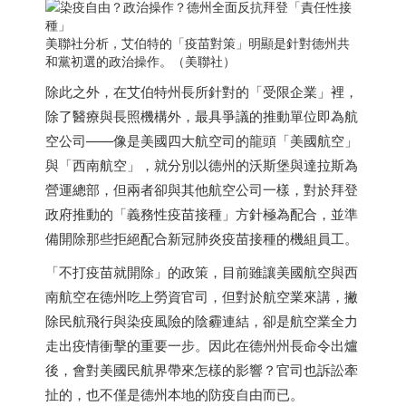
美聯社分析，艾伯特的「疫苗對策」明顯是針對德州共
和黨初選的政治操作。（美聯社）
除此之外，在艾伯特州長所針對的「受限企業」裡，
除了醫療與長照機構外，最具爭議的推動單位即為航
空公司——像是美國四大航空司的龍頭「美國航空」
與「西南航空」，就分別以德州的沃斯堡與達拉斯為
營運總部，但兩者卻與其他航空公司一樣，對於拜登
政府推動的「義務性疫苗接種」方針極為配合，並準
備開除那些拒絕配合新冠肺炎疫苗接種的機組員工。
「不打疫苗就開除」的政策，目前雖讓美國航空與西
南航空在德州吃上勞資官司，但對於航空業來講，撇
除民航飛行與染疫風險的陰霾連結，卻是航空業全力
走出疫情衝擊的重要一步。因此在德州州長命令出爐
後，會對美國民航界帶來怎樣的影響？官司也訴訟牽
扯的，也不僅是德州本地的防疫自由而已。