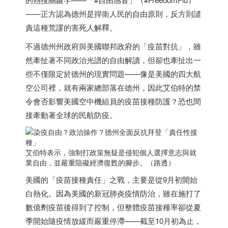
——正方認為德州是捍衛人民的自由原則，反方則譴
責這種荒謬的害死人解釋。
不過德州州政府與美國聯邦政府的「疫苗對抗」，雖
然牽扯著不同政治光譜的自由解讀，但卻也牽扯出一
些不僅限定於德州的現實問題——像是美國的四大航
空公司裡，就有兩家總部落在德州，因此艾伯特的禁
令會否影響美國空中機組員的疫苗接種防護？恐也間
接牽動著全球的民航防疫。
艾伯特表示，強制打政策無疑是侵犯個人選擇意志與就
業自由，並嚴重阻礙經濟復甦的腳步。（路透）
美國的「疫苗接種責任」之戰，主要是從9月初開始
白熱化。因為美國的新冠肺炎疫情防治，雖在施打了
數億劑疫苗後得到了控制，但整體疫苗接種率卻從夏
季開始隨疫情放緩而嚴重停滯——截至10月初為止，