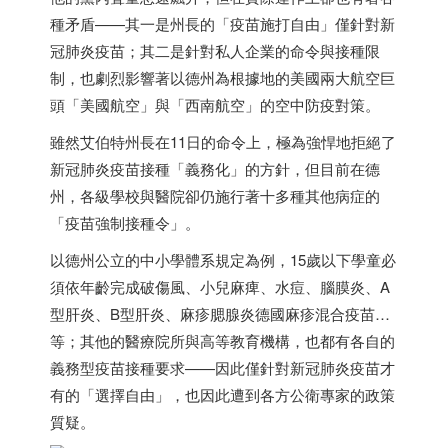
種矛盾——其一是州長的「疫苗施打自由」僅針對新
冠肺炎疫苗；其二是針對私人企業的命令與接種限
制，也劇烈影響著以德州為根據地的美國兩大航空巨
頭「美國航空」與「西南航空」的空中防疫對策。
雖然艾伯特州長在11日的命令上，極為強悍地拒絕了
新冠肺炎疫苗接種「義務化」的方針，但目前在德
州，各級學校與醫院卻仍施行著十多種其他病症的
「疫苗強制接種令」。
以德州公立的中小學體系規定為例，15歲以下學童必
須依年齡完成破傷風、小兒麻痺、水痘、腦膜炎、A
型肝炎、B型肝炎、麻疹腮腺炎德國麻疹混合疫苗…
等；其他的醫療院所與高等教育機構，也都有各自的
義務型疫苗接種要求——因此僅針對新冠肺炎疫苗才
有的「選擇自由」，也因此遭到各方公衛專家的政策
質疑。