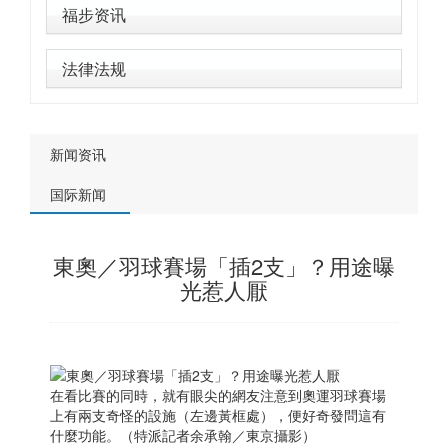
福步资讯
法律法规
新闻资讯
国际新闻
東奧／羽球賽場「插2支」？用途曝
光惹人厭
在看比賽的同時，就有眼尖的網友注意到奧運羽球賽場
上有兩支奇怪的設施（左邊黃框處），便好奇發問這有
什麼功能。（特派記者余承翰／東京攝影）