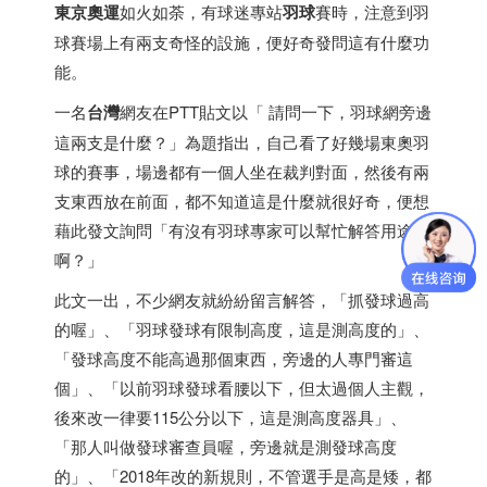
東京奧運
如火如荼，有球迷專站
羽球
賽時，注意到羽
球賽場上有兩支奇怪的設施，便好奇發問這有什麼功
能。
一名
台灣
網友在PTT貼文以「 請問一下，羽球網旁邊
這兩支是什麼？」為題指出，自己看了好幾場東奧羽
球的賽事，場邊都有一個人坐在裁判對面，然後有兩
支東西放在前面，都不知道這是什麼就很好奇，便想
藉此發文詢問「有沒有羽球專家可以幫忙解答用途
啊？」
此文一出，不少網友就紛紛留言解答，「抓發球過高
的喔」、「羽球發球有限制高度，這是測高度的」、
「發球高度不能高過那個東西，旁邊的人專門審這
個」、「以前羽球發球看腰以下，但太過個人主觀，
後來改一律要115公分以下，這是測高度器具」、
「那人叫做發球審查員喔，旁邊就是測發球高度
的」、「2018年改的新規則，不管選手是高是矮，都