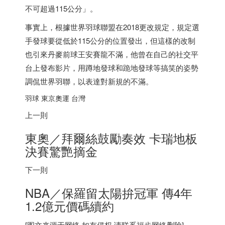
不可超過115公分」。
事實上，根據世界羽球聯盟在2018更改規定，規定選
手發球要從低於115公分的位置發出，但這樣的改制
也引來丹麥前球王安賽龍不滿，他曾在自己的社交平
台上發布影片，用蹲地發球和跪地發球等搞笑的姿勢
調侃世界羽聯，以表達對新規的不滿。
羽球 東京奧運 台灣
上一則
東奧／拜爾絲鼓勵奏效 卡瑞地板
決賽驚艷摘金
下一則
NBA／保羅留太陽拚冠軍 傳4年
1.2億元價碼續約
[图文来源于网络,如有侵权,请联系
福步
网络删除]