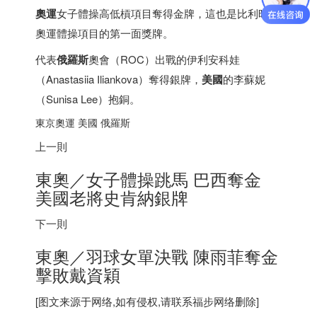
奧運
女子體操高低槓項目奪得金牌，這也是比利時在
奧運體操項目的第一面獎牌。
代表
俄羅斯
奧會（ROC）出戰的伊利安科娃
（Anastasiia Iliankova）奪得銀牌，
美國
的李蘇妮
（Sunisa Lee）抱銅。
東京奧運 美國 俄羅斯
上一則
東奧／女子體操跳馬
巴西
奪金
美國老將史肯納銀牌
下一則
東奧／羽球女單決戰 陳雨菲奪金
擊敗戴資穎
[图文来源于网络,如有侵权,请联系
福步
网络删除]