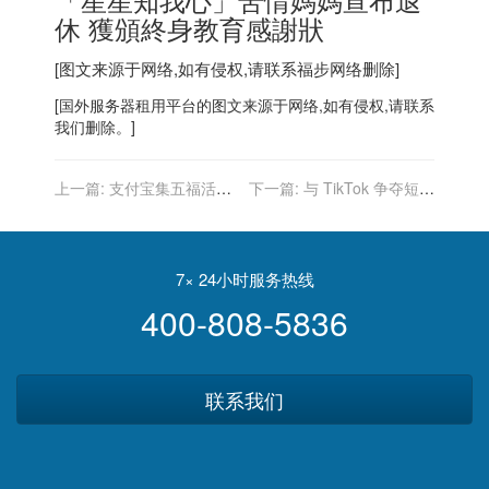
休 獲頒終身教育感謝狀
[图文来源于网络,如有侵权,请联系
福步
网络删除]
[
国外服务器
租用平台的图文来源于网络,如有侵权,请联系
我们删除。]
上一篇:
支付宝集五福活动 1
下一篇:
与 TikTok 争夺短视
月 19 日正式开始，现可提
频市场，Instagram 测试竖
前领福
滑功能
7× 24小时服务热线
400-808-5836
联系我们