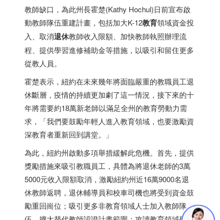
教師缺口，為此州長霍楚(Kathy Hochul)日前宣布啟
動教師隊伍重建計畫，包括加大K-12
教育
領域資金投
入、取消
退休
教師收入限額、加快教師執照辦理流
程、提供學習進修補助金等措施，以吸引和留住更多
從教人員。
霍楚表示，紐約在未來幾年將面臨嚴重的教職員工退
休斷層，疫情的持續更加劇了這一情況，接下來的十
年將需要約18萬新老師以滿足全州的教育勞動力需
求，「我們要鼓勵年輕人進入教育領域，也要激勵資
深教育者重新回到講堂。」
為此，紐約州啟動多項舉措緩解此危機。首先，提供
獎勵措施來吸引教職員工，具體為將退休老師的3萬
5000元收入限額取消，激勵紐約州近16萬9000名退
休教師返聘，退休輔導員和校車司機也將受到資金鼓
勵重回崗位；吸引更多非教育領域人士加入教師隊
伍，擴大替代教師認證計畫範圍；攻讀教育領域研究