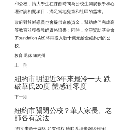
和公校，請大學生在課餘時間為公校生開展教學和心
理咨詢相關項目，滿足當地兒童和社區的需求。
政府對於輔導員也會提供進修資金，幫助他們完成高
等教育並獲得教師資格證書；同時，全額資助基金會
(Foundation Aid)將再投入數十億元給全紐約州的公
校。
教育 退休 紐約州
上一則
紐約市明迎近3年來最冷一天 跌
破華氏20度 體感達零度
下一則
紐約市關閉公校？華人家長、老
師各有說法
[图文来源于网络,如有侵权,请联系
福步
网络删除]