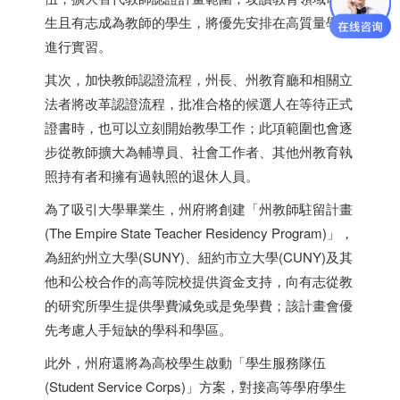
生且有志成為教師的學生，將優先安排在高質量學區
進行實習。
其次，加快教師認證流程，州長、州教育廳和相關立
法者將改革認證流程，批准合格的候選人在等待正式
證書時，也可以立刻開始教學工作；此項範圍也會逐
步從教師擴大為輔導員、社會工作者、其他州教育執
照持有者和擁有過執照的退休人員。
為了吸引大學畢業生，州府將創建「州教師駐留計畫
(The Empire State Teacher Residency Program)」，
為紐約州立大學(SUNY)、紐約市立大學(CUNY)及其
他和公校合作的高等院校提供資金支持，向有志從教
的研究所學生提供學費減免或是免學費；該計畫會優
先考慮人手短缺的學科和學區。
此外，州府還將為高校學生啟動「學生服務隊伍
(Student Service Corps)」方案，對接高等學府學生