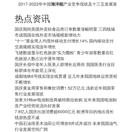
及十三五投资方向分析报告
2017-2022年中国
海洋能
产业竞争现状及十三五发展策
略研究报告
热点资讯
国庆期间美团外卖轻食品类订单数量涨幅明显 三四线城
市成我国在线外卖市场规模新增动力
“十一”黄金周人均境外移动支付增长14% 国内移动支付
交易规模实现连年增长
飞猪数据显示红色旅游“实力圈粉” 青少年游客数量在红
色旅游人数占比中逐年增加
国庆长假中老年人医美人群增长近两倍 我国医美行业目
标群体在年龄层上深化
成都地铁6号线实现全线贯通 近几年来我国地铁运营里程
不断增长
国庆黄金周零售和餐饮消费1.52万亿元 浅析近年我国零
售行业发展现状
加拿大
Hibar电池制造商被特斯拉收购 近年来我国电池制
造产业经营状况向好发展
7.8亿人国庆出游消费超6000亿元 欧洲等目的地出境长
线游热度不减
中国石油塔里木油田公司博孜9井试井成功 未来我国油气
行业发展空间广阔