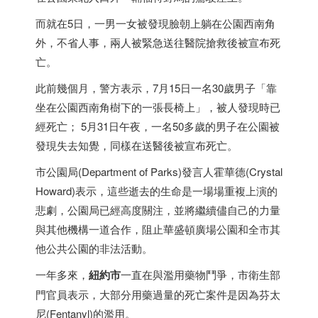
而就在5日，一男一女被發現臉朝上躺在公園西南角
外，不省人事，兩人被緊急送往醫院搶救後被宣布死
亡。
此前幾個月，警方表示，7月15日一名30歲男子「靠
坐在公園西南角樹下的一張長椅上」，被人發現時已
經死亡； 5月31日午夜，一名50多歲的男子在公園被
發現失去知覺，同樣在送醫後被宣布死亡。
市公園局(Department of Parks)發言人霍華德(Crystal
Howard)表示，這些逝去的生命是一場場重複上演的
悲劇，公園局已經高度關注，並將繼續儘自己的力量
與其他機構一道合作，阻止華盛頓廣場公園和全市其
他公共公園的非法活動。
一年多來，
紐約市
一直在與濫用藥物鬥爭，市衛生部
門官員表示，大部分用藥過量的死亡案件是因為芬太
尼(Fentanyl)的濫用。