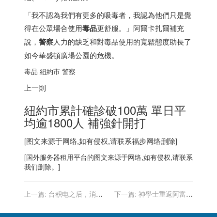
「我不認為我們有更多的吸毒者，我認為他們只是覺
得在公眾場合使用
毒品
更舒服。」阿爾卡扎爾補充
說，
警察
人力的缺乏和對毒品使用的寬鬆態度助長了
如今華盛頓廣場公園的危機。
毒品 紐約市 警察
上一則
紐約市累計確診破100萬 單日平
均逾1800人 補強針開打
[图文来源于网络,如有侵权,请联系
福步
网络删除]
[
国外服务器
租用平台的图文来源于网络,如有侵权,请联系
我们删除。]
上一篇:
台积电之后，消息
下一篇:
神學士重返阿富汗
称联电已通知客户 11 月起
網紅被迫逃亡噤聲
再涨价