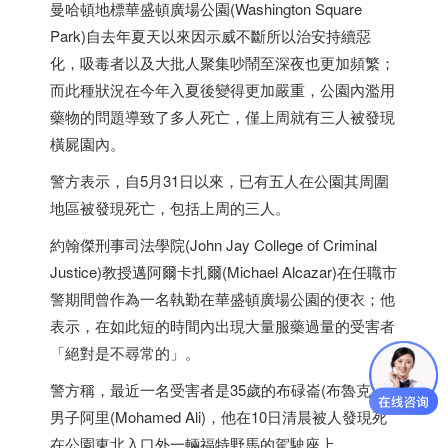
曼哈頓地標華盛頓廣場公園(Washington Square
Park)自去年夏天以來因示威不斷所以治安持續惡
化，吸毒者以及大批人聚集吵鬧至深夜也更加頻繁；
而此種狀況在今年入夏後變得更加嚴重，公園內濫用
藥物的問題導致了多人死亡，僅上周就有三人被發現
橫屍園內。
警方表示，自5月31日以來，已有五人在公園其周圍
地區被發現死亡，包括上周的三人。
約翰傑刑事司法學院(John Jay College of Criminal
Justice)教授邁阿爾卡扎爾(Michael Alcazar)在任職市
警期間曾作為一名執勤在華盛頓廣場公園的便衣；他
表示，在如此短的時間內出現大量服藥過量的受害者
「絕對是不尋常的」。
警方稱，最近一名受害者是35歲的布碌崙(布魯克林)
男子阿里(Mohamed Ali)，他在10日清晨被人發現死
在公園東北入口外一輛福特野馬的駕駛座上。