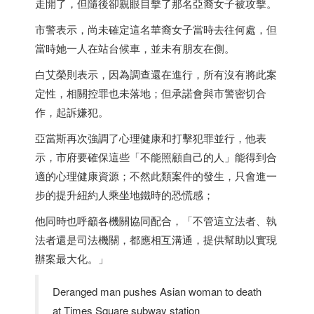
走開了，但隨後卻親眼目擊了那名亞裔女子被攻擊。
市警表示，尚未確定這名華裔女子當時去往何處，但
當時她一人在站台候車，並未有朋友在側。
白艾榮則表示，因為調查還在進行，所有沒有將此案
定性，相關控罪也未落地；但承諾會與市警密切合
作，起訴嫌犯。
亞當斯再次強調了心理健康和打擊犯罪並行，他表
示，市府要確保這些「不能照顧自己的人」能得到合
適的心理健康資源；不然此類案件的發生，只會進一
步的提升紐約人乘坐地鐵時的恐慌感；
他同時也呼籲各機關協同配合，「不管這立法者、執
法者還是司法機關，都應相互溝通，提供幫助以實現
辦案最大化。」
Deranged man pushes Asian woman to death
at Times Square subway station