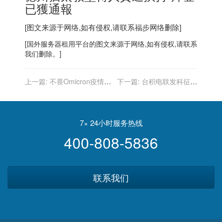
已獲通報
[图文来源于网络,如有侵权,请联系
福步
网络删除]
[
国外服务器
租用平台的图文来源于网络,如有侵权,请联系
我们删除。]
上一篇:
不畏Omicron疫情
下一篇:
台积电联发科征才
紐奧良嘉年華季如期舉行
万人：今年各招募 8000、
2000 人
7× 24小时服务热线
400-808-5836
联系我们