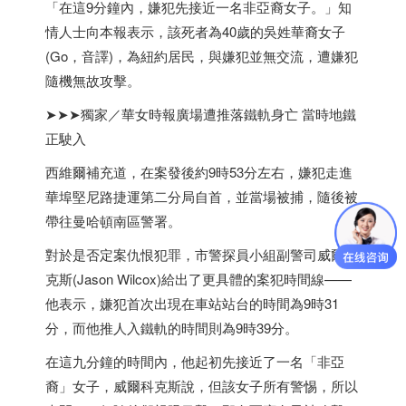
「在這9分鐘內，嫌犯先接近一名非亞裔女子。」知
情人士向本報表示，該死者為40歲的吳姓華裔女子
(Go，音譯)，為紐約居民，與嫌犯並無交流，遭嫌犯
隨機無故攻擊。
➤➤➤獨家／華女時報廣場遭推落鐵軌身亡 當時地鐵
正駛入
西維爾補充道，在案發後約9時53分左右，嫌犯走進
華埠堅尼路捷運第二分局自首，並當場被捕，隨後被
帶往曼哈頓南區警署。
對於是否定案仇恨犯罪，市警探員小組副警司威爾科
克斯(Jason Wilcox)給出了更具體的案犯時間線——
他表示，嫌犯首次出現在車站站台的時間為9時31
分，而他推人入鐵軌的時間則為9時39分。
在這九分鐘的時間內，他起初先接近了一名「非亞
裔」女子，威爾科克斯說，但該女子所有警惕，所以