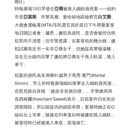
聯社）
時報廣場15日早發生
亞裔
被推入鐵軌致死案——紐約
市長
亞當斯
、市警高層、曼哈頓地區檢察官
白艾榮
、
大都會運輸署(MTA)等民選官員於當日下午齊聚案發
地召開記者會；據悉，嫌犯為遊民，是否會被控仇恨
犯罪尚不清楚；但市警透露，在案發前的幾分鐘，嫌
犯試圖靠近另一名非亞裔女子，但她提高警惕遠離，
並在五分鐘內目擊了嫌犯將亞裔女子推入軌道，捲入
車下。
犯案的遊民為非洲裔61歲男子馬秀·賽門(Martial
Simon)，早上於時報廣場鐵站推華女入鐵軌致死後，
在堅尼路自首稱 「她並非首個目標」。市警總局局
長西維爾(Keechant Sewell)表示，目前案件仍在初步
調查階段，所以能提供的細節有限；案發時她正在Q
線站台上等車，隨後在列車進站時被嫌犯推入鐵軌，
被發現時已經被捲入車底，當場身亡。