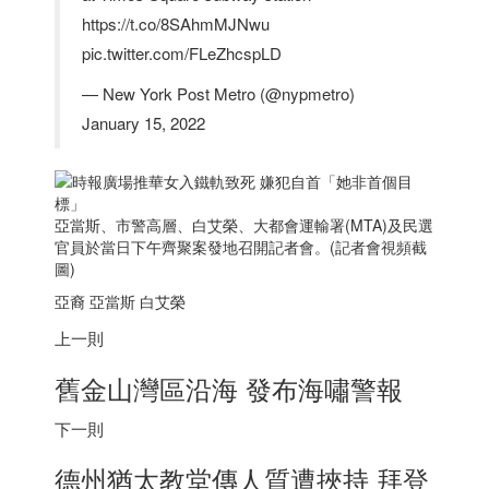
https://t.co/8SAhmMJNwu
pic.twitter.com/FLeZhcspLD
— New York Post Metro (@nypmetro)
January 15, 2022
亞當斯、市警高層、白艾榮、大都會運輸署(MTA)及民選
官員於當日下午齊聚案發地召開記者會。(記者會視頻截
圖)
亞裔 亞當斯 白艾榮
上一則
舊金山灣區沿海 發布海嘯警報
下一則
德州猶太教堂傳人質遭挾持 拜登