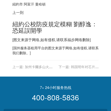
紐約市 阿富汗 曼哈頓
上一則
紐約公校防疫規定模糊 劉醇逸：
恐延誤開學
[图文来源于网络,如有侵权,请联系
福步
网络删除]
[
国外服务器
租用平台的图文来源于网络,如有侵权,请联系
我们删除。]
上一篇:
加州卡爾多山火燒
下一篇:
韩国明年对芯片、
進盆地 南太浩湖全面撤離
未来汽车等产业支出将提高
43%，达 6.3 万亿韩元
7× 24小时服务热线
400-808-5836