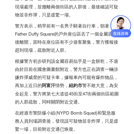
現場處理，並撤離兩個街區的人群後，最後確認可疑
物並非炸彈，只是虛驚一場。
警方表示，稍早前有一名男子騎著自行車，朝著
Father Duffy Square的戶外座位區丟了一個金屬容器
後離開，當時在座位區有不少遊客聚集，警方獲報後
趕到現場，疏散附近人群。
根據警方初步研判該金屬容易似乎是一盒餅乾，不過
由於目前在國會圖書館附近，警方也正在調查一輛涉
嫌炸彈威脅的可疑卡車，據報車內可能有爆炸物品，
再加上近日的
阿富汗
情勢，
紐約市
警不敢大意，為安
全起見，警方將第七大道從45街至47街兩個街區範圍
的人群疏散，同時關閉附近交通。
在經過市警防爆小組(NYPD Bomb Squad)和緊急服
務人員到場調查後，發現該可疑物並非炸彈，只是虛
驚一場，目前附近交通已恢復。