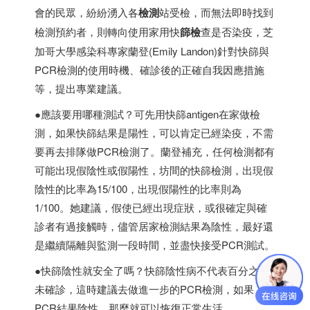
會的民眾，紛紛湧入各
檢測
站受檢，而無法即時找到
檢測預約者，則轉向使用家用快
篩檢
查是否染疫，芝
加哥大學感染科專家蘭登(Emily Landon)針對快篩與
PCR檢測的使用時機、確診後的正確自我因應措施
等，提出專業建議。
●應該要用哪種測試？可先用快篩antigen在家做檢
測，如果快篩結果是陽性，可以肯定已經染疫，不需
要再去排隊做PCR檢測了。蘭登補充，任何檢測都有
可能出現假陰性或假陽性，坊間的快篩檢測，出現假
陰性的比率為15/100，出現假陽性的比率則為
1/100。她建議，假使已經出現症狀，或很確定與確
診者有過接觸時，儘管居家檢測結果為陰性，最好還
是繼續隔離與監測一段時間，並盡快接受PCR測試。
●快篩陰性就安全了嗎？快篩陰性病不代表百分之百
未確診，這時建議去做進一步的PCR檢測，如果
PCR結果陰性，那麼就可以恢復正常生活。