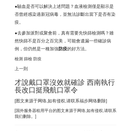
●驗血是否可以解決上述問題？血液檢測僅是顯示是
否曾經感染過新冠病毒，並無法診斷出當下是否有染
疫。
●去參加派對或聚會前，真有需要先快篩檢測嗎？雖
然快篩不是百分之百完美，可能會遺漏一些確診病
例，但仍然是一種加強
防疫
的好方法。
檢測 篩檢 防疫
上一則
才說戴口罩沒效就確診 西南執行
長改口挺飛航口罩令
[图文来源于网络,如有侵权,请联系
福步
网络删除]
[
国外服务器
租用平台的图文来源于网络,如有侵权,请联系
我们删除。]